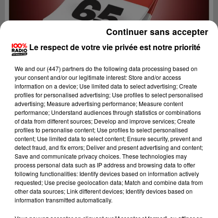
Continuer sans accepter
Le respect de votre vie privée est notre priorité
We and
our (447) partners
do the following data processing based on
your consent and/or our legitimate interest: Store and/or access
information on a device; Use limited data to select advertising; Create
profiles for personalised advertising; Use profiles to select personalised
advertising; Measure advertising performance; Measure content
performance; Understand audiences through statistics or combinations
of data from different sources; Develop and improve services; Create
profiles to personalise content; Use profiles to select personalised
content; Use limited data to select content; Ensure security, prevent and
Lecture (8 min 34 sec)
detect fraud, and fix errors; Deliver and present advertising and content;
Save and communicate privacy choices. These technologies may
process personal data such as IP address and browsing data to offer
following functionalities: Identify devices based on information actively
requested; Use precise geolocation data; Match and combine data from
100%
other data sources; Link different devices; Identify devices based on
information transmitted automatically.
100% Radio l'agenda des Hautes-Pyrénées