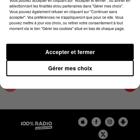
Vous pouvez accepter en cliquant sur "Accepter et fermer", ou affiner en
24 mai 2024 - 8 min 34 sec
sélectionnant les finalités et/ou partenaires dans "Gérer mes choix".
Vous pouvez également refuser en cliquant sur "Continuer sans
L'AGENDA DES HAUTES-PYRÉNÉES DU
accepter". Vos préférences ne s'appliqueront que pour ce site. Vous
24/05/2024 À 10H41
pouvez mettre à jour vos choix, ou retirer votre consentement à tout
moment via le lien "Gérer les cookies" situé en bas de chaque page.
L'agenda des Hautes-Pyrénées
Accepter et fermer
Gérer mes choix