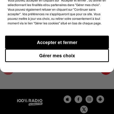
Vous pouvez accepter en cliquant sur "Accepter et fermer", ou affiner en
24 mars 2024 - 1 min 13 sec
sélectionnant les finalités et/ou partenaires dans "Gérer mes choix".
Vous pouvez également refuser en cliquant sur "Continuer sans
L'AGENDA DES HAUTES-PYRÉNÉES DU
accepter". Vos préférences ne s'appliqueront que pour ce site. Vous
24/03/2024 À 06H39
pouvez mettre à jour vos choix, ou retirer votre consentement à tout
moment via le lien "Gérer les cookies" situé en bas de chaque page.
L'agenda des Hautes-Pyrénées
Accepter et fermer
Gérer mes choix