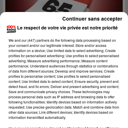
Continuer sans accepter
Le respect de votre vie privée est notre priorité
We and
our (447) partners
do the following data processing based on
your consent and/or our legitimate interest: Store and/or access
information on a device; Use limited data to select advertising; Create
profiles for personalised advertising; Use profiles to select personalised
advertising; Measure advertising performance; Measure content
performance; Understand audiences through statistics or combinations
of data from different sources; Develop and improve services; Create
profiles to personalise content; Use profiles to select personalised
content; Use limited data to select content; Ensure security, prevent and
Lecture (1 min 13 sec)
detect fraud, and fix errors; Deliver and present advertising and content;
Save and communicate privacy choices. These technologies may
process personal data such as IP address and browsing data to offer
following functionalities: Identify devices based on information actively
requested; Use precise geolocation data; Match and combine data from
100%
other data sources; Link different devices; Identify devices based on
information transmitted automatically.
100% Radio l'agenda des Hautes-Pyrénées