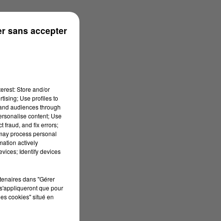
rénées
r sans accepter
erest: Store and/or
tising; Use profiles to
tand audiences through
personalise content; Use
 fraud, and fix errors;
 may process personal
mation actively
vices; Identify devices
rtenaires dans "Gérer
s'appliqueront que pour
les cookies" situé en