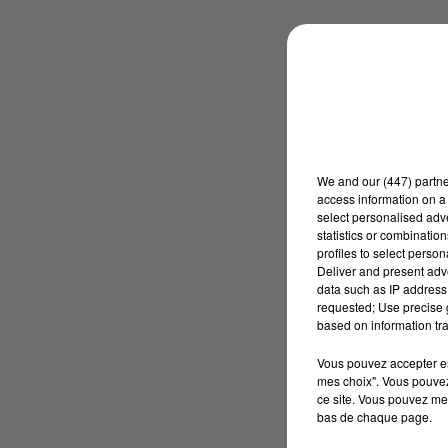
We and
our (447) partn
access information on a 
select personalised ad
statistics or combinatio
profiles to select person
Deliver and present adv
data such as IP address 
requested; Use precise g
based on information tra
Vous pouvez accepter en 
mes choix". Vous pouvez
ce site. Vous pouvez met
bas de chaque page.