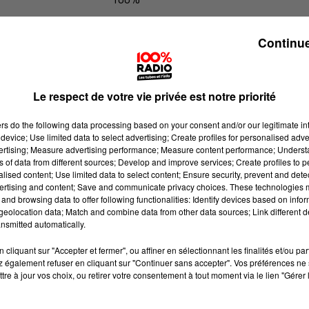
100% Radio l'agenda des Hautes-Py
Continue
Le respect de votre vie privée est notre priorité
ers
do the following data processing based on your consent and/or our legitimate int
device; Use limited data to select advertising; Create profiles for personalised adver
vertising; Measure advertising performance; Measure content performance; Unders
ns of data from different sources; Develop and improve services; Create profiles to 
alised content; Use limited data to select content; Ensure security, prevent and detect
ertising and content; Save and communicate privacy choices. These technologies
and browsing data to offer following functionalities: Identify devices based on infor
eolocation data; Match and combine data from other data sources; Link different de
nsmitted automatically.
cliquant sur "Accepter et fermer", ou affiner en sélectionnant les finalités et/ou pa
 également refuser en cliquant sur "Continuer sans accepter". Vos préférences ne 
tre à jour vos choix, ou retirer votre consentement à tout moment via le lien "Gérer 