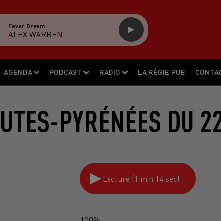
Fever Dream
ALEX WARREN
AGENDA
PODCAST
RADIO
LA RÉGIE PUB
CONTA
UTES-PYRÉNÉES DU 22
Lecture (1 min 14 sec)
100%