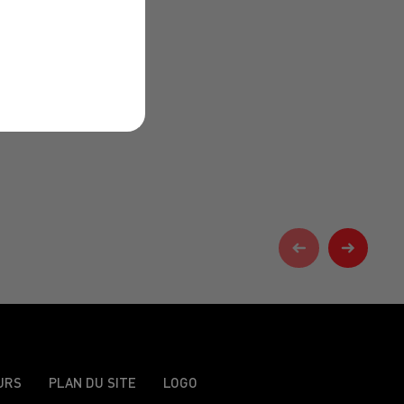
URS
PLAN DU SITE
LOGO