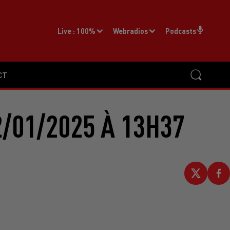
Live :
100%
Webradios
Podcasts
CT
/01/2025 À 13H37