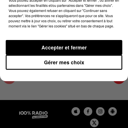
Vous pouvez accepter en cliquant sur "Accepter et fermer", ou affiner en
20 juin 2024 - 1 min 14 sec
sélectionnant les finalités et/ou partenaires dans "Gérer mes choix".
Vous pouvez également refuser en cliquant sur "Continuer sans
L'AGENDA DES HAUTES-PYRÉNÉES DU
accepter". Vos préférences ne s'appliqueront que pour ce site. Vous
20/06/2024 À 07H51
pouvez mettre à jour vos choix, ou retirer votre consentement à tout
moment via le lien "Gérer les cookies" situé en bas de chaque page.
L'agenda des Hautes-Pyrénées
Accepter et fermer
Gérer mes choix