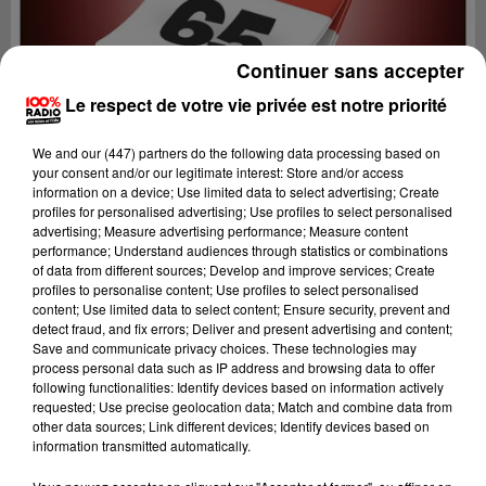
Continuer sans accepter
Le respect de votre vie privée est notre priorité
We and
our (447) partners
do the following data processing based on
your consent and/or our legitimate interest: Store and/or access
information on a device; Use limited data to select advertising; Create
profiles for personalised advertising; Use profiles to select personalised
advertising; Measure advertising performance; Measure content
performance; Understand audiences through statistics or combinations
of data from different sources; Develop and improve services; Create
profiles to personalise content; Use profiles to select personalised
content; Use limited data to select content; Ensure security, prevent and
Lecture (1 min 14 sec)
detect fraud, and fix errors; Deliver and present advertising and content;
Save and communicate privacy choices. These technologies may
process personal data such as IP address and browsing data to offer
following functionalities: Identify devices based on information actively
requested; Use precise geolocation data; Match and combine data from
100%
other data sources; Link different devices; Identify devices based on
information transmitted automatically.
100% Radio l'agenda des Hautes-Pyrénées