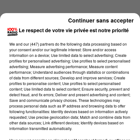
Continuer sans accepter
Le respect de votre vie privée est notre priorité
We and
our (447) partners
do the following data processing based on
your consent and/or our legitimate interest: Store and/or access
information on a device; Use limited data to select advertising; Create
profiles for personalised advertising; Use profiles to select personalised
advertising; Measure advertising performance; Measure content
performance; Understand audiences through statistics or combinations
of data from different sources; Develop and improve services; Create
profiles to personalise content; Use profiles to select personalised
content; Use limited data to select content; Ensure security, prevent and
Lecture (1 min 15 sec)
detect fraud, and fix errors; Deliver and present advertising and content;
Save and communicate privacy choices. These technologies may
process personal data such as IP address and browsing data to offer
following functionalities: Identify devices based on information actively
requested; Use precise geolocation data; Match and combine data from
100%
other data sources; Link different devices; Identify devices based on
information transmitted automatically.
100% Radio l'agenda des Hautes-Pyrénées