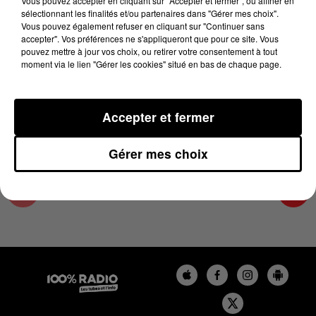
Vous pouvez accepter en cliquant sur "Accepter et fermer", ou affiner en
19 juin 2025 - 1 min 15 sec
sélectionnant les finalités et/ou partenaires dans "Gérer mes choix".
Vous pouvez également refuser en cliquant sur "Continuer sans
L'AGENDA DES HAUTES-PYRÉNÉES DU
accepter". Vos préférences ne s'appliqueront que pour ce site. Vous
19/06/2025 À 13H40
pouvez mettre à jour vos choix, ou retirer votre consentement à tout
moment via le lien "Gérer les cookies" situé en bas de chaque page.
L'agenda des Hautes-Pyrénées
Accepter et fermer
Gérer mes choix