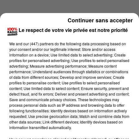
Continuer sans accepter
Le respect de votre vie privée est notre priorité
We and
our (447) partners
do the following data processing based on
your consent and/or our legitimate interest: Store and/or access
information on a device; Use limited data to select advertising; Create
profiles for personalised advertising; Use profiles to select personalised
advertising; Measure advertising performance; Measure content
performance; Understand audiences through statistics or combinations
of data from different sources; Develop and improve services; Create
profiles to personalise content; Use profiles to select personalised
content; Use limited data to select content; Ensure security, prevent and
Lecture (1 min 14 sec)
detect fraud, and fix errors; Deliver and present advertising and content;
Save and communicate privacy choices. These technologies may
process personal data such as IP address and browsing data to offer
following functionalities: Identify devices based on information actively
requested; Use precise geolocation data; Match and combine data from
100%
other data sources; Link different devices; Identify devices based on
information transmitted automatically.
100% Radio l'agenda des Hautes-Pyrénées