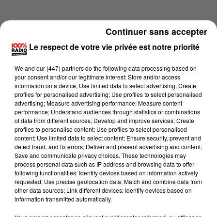
Continuer sans accepter
Le respect de votre vie privée est notre priorité
We and
our (447) partners
do the following data processing based on
your consent and/or our legitimate interest: Store and/or access
information on a device; Use limited data to select advertising; Create
profiles for personalised advertising; Use profiles to select personalised
advertising; Measure advertising performance; Measure content
performance; Understand audiences through statistics or combinations
of data from different sources; Develop and improve services; Create
profiles to personalise content; Use profiles to select personalised
content; Use limited data to select content; Ensure security, prevent and
Lecture (1 min 14 sec)
detect fraud, and fix errors; Deliver and present advertising and content;
Save and communicate privacy choices. These technologies may
process personal data such as IP address and browsing data to offer
following functionalities: Identify devices based on information actively
requested; Use precise geolocation data; Match and combine data from
100%
other data sources; Link different devices; Identify devices based on
information transmitted automatically.
100% Radio l'agenda des Hautes-Pyrénées