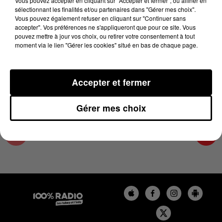
Vous pouvez accepter en cliquant sur "Accepter et fermer", ou affiner en
17 mai 2025 - 1 min 14 sec
sélectionnant les finalités et/ou partenaires dans "Gérer mes choix".
Vous pouvez également refuser en cliquant sur "Continuer sans
L'AGENDA DES HAUTES-PYRÉNÉES DU
accepter". Vos préférences ne s'appliqueront que pour ce site. Vous
17/05/2025 À 06H40
pouvez mettre à jour vos choix, ou retirer votre consentement à tout
moment via le lien "Gérer les cookies" situé en bas de chaque page.
L'agenda des Hautes-Pyrénées
Accepter et fermer
Gérer mes choix