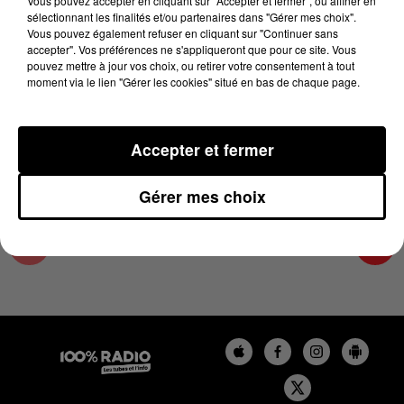
Vous pouvez accepter en cliquant sur "Accepter et fermer", ou affiner en
15 août 2024 - 1 min 16 sec
sélectionnant les finalités et/ou partenaires dans "Gérer mes choix".
Vous pouvez également refuser en cliquant sur "Continuer sans
L'AGENDA DES HAUTES-PYRÉNÉES DU
accepter". Vos préférences ne s'appliqueront que pour ce site. Vous
15/08/2024 À 07H48
pouvez mettre à jour vos choix, ou retirer votre consentement à tout
moment via le lien "Gérer les cookies" situé en bas de chaque page.
L'agenda des Hautes-Pyrénées
Accepter et fermer
Gérer mes choix