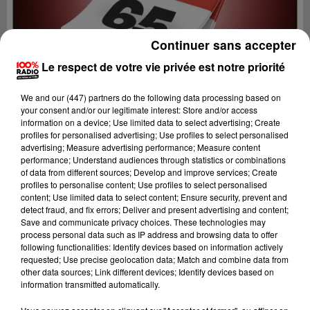
Continuer sans accepter
Le respect de votre vie privée est notre priorité
We and
our (447) partners
do the following data processing based on
your consent and/or our legitimate interest: Store and/or access
information on a device; Use limited data to select advertising; Create
profiles for personalised advertising; Use profiles to select personalised
advertising; Measure advertising performance; Measure content
performance; Understand audiences through statistics or combinations
of data from different sources; Develop and improve services; Create
profiles to personalise content; Use profiles to select personalised
content; Use limited data to select content; Ensure security, prevent and
Lecture (1 min 16 sec)
detect fraud, and fix errors; Deliver and present advertising and content;
Save and communicate privacy choices. These technologies may
process personal data such as IP address and browsing data to offer
following functionalities: Identify devices based on information actively
requested; Use precise geolocation data; Match and combine data from
100%
other data sources; Link different devices; Identify devices based on
information transmitted automatically.
100% Radio l'agenda des Hautes-Pyrénées