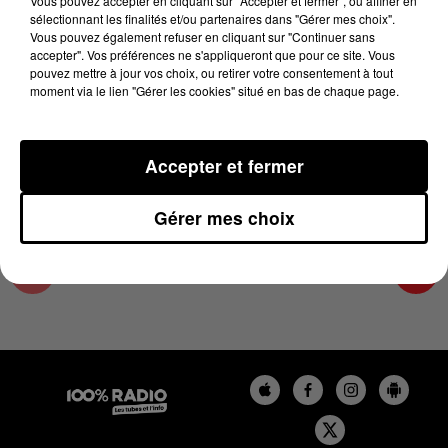
Vous pouvez accepter en cliquant sur "Accepter et fermer", ou affiner en
14 novembre 2025 - 1 min 14 sec
sélectionnant les finalités et/ou partenaires dans "Gérer mes choix".
Vous pouvez également refuser en cliquant sur "Continuer sans
L'AGENDA DES HAUTES-PYRÉNÉES DU
accepter". Vos préférences ne s'appliqueront que pour ce site. Vous
14/11/2025 À 10H37
pouvez mettre à jour vos choix, ou retirer votre consentement à tout
moment via le lien "Gérer les cookies" situé en bas de chaque page.
L'agenda des Hautes-Pyrénées
Accepter et fermer
Gérer mes choix