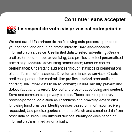
Continuer sans accepter
Le respect de votre vie privée est notre priorité
We and
our (447) partners
do the following data processing based on
your consent and/or our legitimate interest: Store and/or access
information on a device; Use limited data to select advertising; Create
profiles for personalised advertising; Use profiles to select personalised
advertising; Measure advertising performance; Measure content
performance; Understand audiences through statistics or combinations
of data from different sources; Develop and improve services; Create
profiles to personalise content; Use profiles to select personalised
content; Use limited data to select content; Ensure security, prevent and
Lecture (1 min 14 sec)
detect fraud, and fix errors; Deliver and present advertising and content;
Save and communicate privacy choices. These technologies may
process personal data such as IP address and browsing data to offer
following functionalities: Identify devices based on information actively
requested; Use precise geolocation data; Match and combine data from
100%
other data sources; Link different devices; Identify devices based on
information transmitted automatically.
100% Radio l'agenda des Hautes-Pyrénées