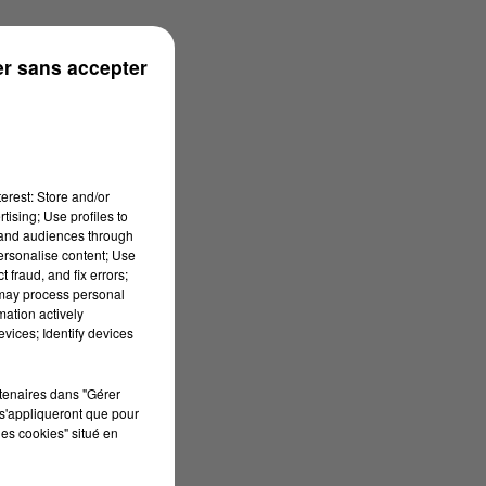
rénées
r sans accepter
erest: Store and/or
tising; Use profiles to
tand audiences through
personalise content; Use
 fraud, and fix errors;
 may process personal
mation actively
vices; Identify devices
rtenaires dans "Gérer
s'appliqueront que pour
les cookies" situé en