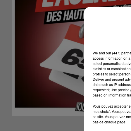
We and
our (447) partn
access information on a 
select personalised ad
statistics or combinatio
profiles to select person
Deliver and present adv
data such as IP address 
requested; Use precise g
based on information tra
Vous pouvez accepter en 
mes choix". Vous pouvez
ce site. Vous pouvez met
bas de chaque page.