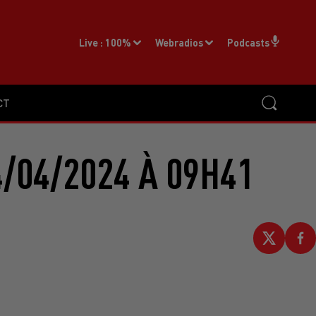
Live :
100%
Webradios
Podcasts
CT
/04/2024 À 09H41