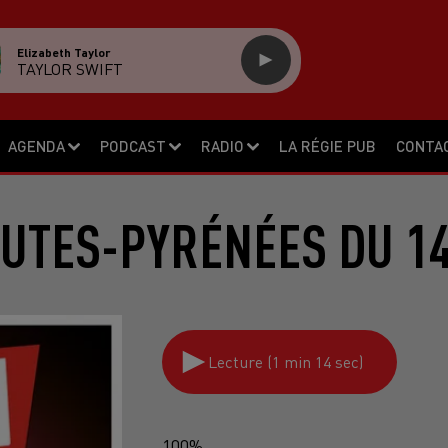
Elizabeth Taylor
TAYLOR SWIFT
AGENDA
PODCAST
RADIO
LA RÉGIE PUB
CONTA
UTES-PYRÉNÉES DU 14
Lecture (1 min 14 sec)
100%