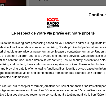
100% Radio l'agenda des Hautes-Py
Continue
Le respect de votre vie privée est notre priorité
ers
do the following data processing based on your consent and/or our legitimate int
device; Use limited data to select advertising; Create profiles for personalised adver
vertising; Measure advertising performance; Measure content performance; Unders
ns of data from different sources; Develop and improve services; Create profiles to 
alised content; Use limited data to select content; Ensure security, prevent and detect
ertising and content; Save and communicate privacy choices. These technologies
and browsing data to offer following functionalities: Identify devices based on infor
eolocation data; Match and combine data from other data sources; Link different de
nsmitted automatically.
cliquant sur "Accepter et fermer", ou affiner en sélectionnant les finalités et/ou pa
 également refuser en cliquant sur "Continuer sans accepter". Vos préférences ne 
tre à jour vos choix, ou retirer votre consentement à tout moment via le lien "Gérer 