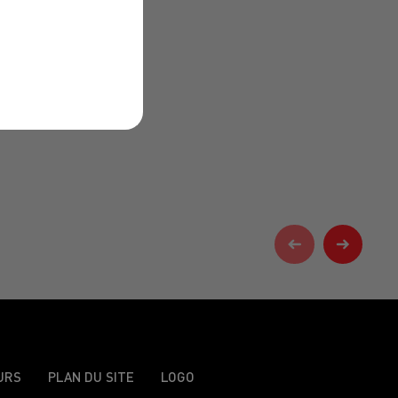
URS
PLAN DU SITE
LOGO