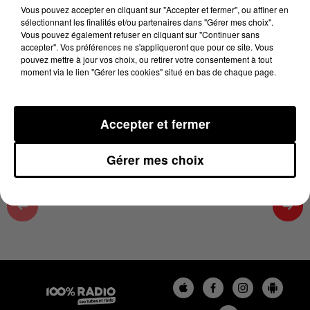
06h38
Vous pouvez accepter en cliquant sur "Accepter et fermer", ou affiner en
sélectionnant les finalités et/ou partenaires dans "Gérer mes choix".
13 juin 2026 - 1 min 14 sec
Vous pouvez également refuser en cliquant sur "Continuer sans
accepter". Vos préférences ne s'appliqueront que pour ce site. Vous
L'AGENDA DES HAUTES-PYRÉNÉES DU
pouvez mettre à jour vos choix, ou retirer votre consentement à tout
13/06/2026 À 06H38
moment via le lien "Gérer les cookies" situé en bas de chaque page.
L'agenda des Hautes-Pyrénées
Accepter et fermer
Gérer mes choix