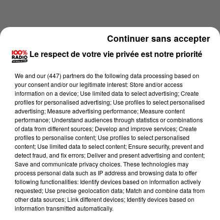
Continuer sans accepter
Le respect de votre vie privée est notre priorité
We and
our (447) partners
do the following data processing based on
your consent and/or our legitimate interest: Store and/or access
information on a device; Use limited data to select advertising; Create
profiles for personalised advertising; Use profiles to select personalised
advertising; Measure advertising performance; Measure content
performance; Understand audiences through statistics or combinations
of data from different sources; Develop and improve services; Create
profiles to personalise content; Use profiles to select personalised
content; Use limited data to select content; Ensure security, prevent and
Lecture (1 min 14 sec)
detect fraud, and fix errors; Deliver and present advertising and content;
Save and communicate privacy choices. These technologies may
process personal data such as IP address and browsing data to offer
following functionalities: Identify devices based on information actively
100%
requested; Use precise geolocation data; Match and combine data from
other data sources; Link different devices; Identify devices based on
L'agenda des Hautes-Pyrénées du 13/06/2026 à
information transmitted automatically.