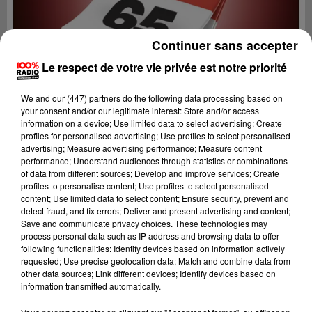
Continuer sans accepter
Le respect de votre vie privée est notre priorité
We and
our (447) partners
do the following data processing based on
your consent and/or our legitimate interest: Store and/or access
information on a device; Use limited data to select advertising; Create
profiles for personalised advertising; Use profiles to select personalised
advertising; Measure advertising performance; Measure content
performance; Understand audiences through statistics or combinations
of data from different sources; Develop and improve services; Create
profiles to personalise content; Use profiles to select personalised
content; Use limited data to select content; Ensure security, prevent and
Lecture (1 min 13 sec)
detect fraud, and fix errors; Deliver and present advertising and content;
Save and communicate privacy choices. These technologies may
process personal data such as IP address and browsing data to offer
following functionalities: Identify devices based on information actively
requested; Use precise geolocation data; Match and combine data from
100%
other data sources; Link different devices; Identify devices based on
information transmitted automatically.
100% Radio l'agenda des Hautes-Pyrénées