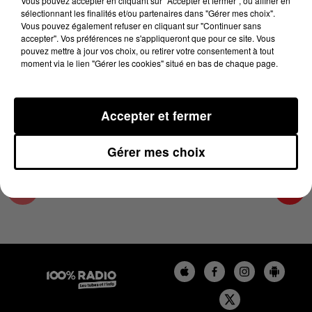
Vous pouvez accepter en cliquant sur "Accepter et fermer", ou affiner en
13 janvier 2024 - 1 min 13 sec
sélectionnant les finalités et/ou partenaires dans "Gérer mes choix".
Vous pouvez également refuser en cliquant sur "Continuer sans
L'AGENDA DES HAUTES-PYRÉNÉES DU
accepter". Vos préférences ne s'appliqueront que pour ce site. Vous
13/01/2024 À 07H41
pouvez mettre à jour vos choix, ou retirer votre consentement à tout
moment via le lien "Gérer les cookies" situé en bas de chaque page.
L'agenda des Hautes-Pyrénées
Accepter et fermer
Gérer mes choix