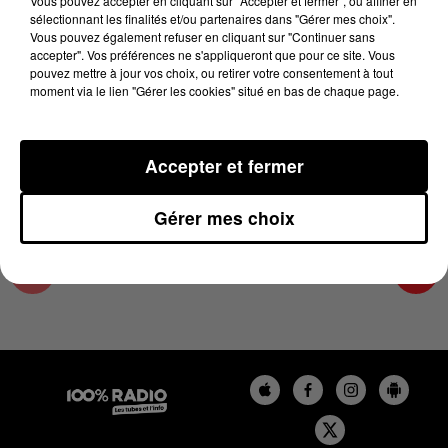
Vous pouvez accepter en cliquant sur "Accepter et fermer", ou affiner en
11 décembre 2023 - 1 min 14 sec
sélectionnant les finalités et/ou partenaires dans "Gérer mes choix".
Vous pouvez également refuser en cliquant sur "Continuer sans
L'AGENDA DES HAUTES-PYRÉNÉES DU
accepter". Vos préférences ne s'appliqueront que pour ce site. Vous
11/12/2023 À 06H46
pouvez mettre à jour vos choix, ou retirer votre consentement à tout
moment via le lien "Gérer les cookies" situé en bas de chaque page.
L'agenda des Hautes-Pyrénées
Accepter et fermer
Gérer mes choix