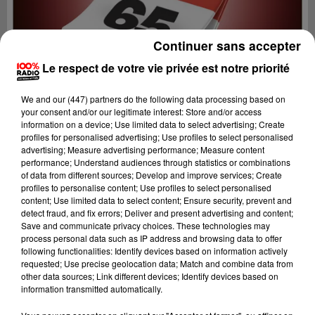
Continuer sans accepter
Le respect de votre vie privée est notre priorité
We and
our (447) partners
do the following data processing based on
your consent and/or our legitimate interest: Store and/or access
information on a device; Use limited data to select advertising; Create
profiles for personalised advertising; Use profiles to select personalised
advertising; Measure advertising performance; Measure content
performance; Understand audiences through statistics or combinations
of data from different sources; Develop and improve services; Create
profiles to personalise content; Use profiles to select personalised
content; Use limited data to select content; Ensure security, prevent and
Lecture (1 min 14 sec)
detect fraud, and fix errors; Deliver and present advertising and content;
Save and communicate privacy choices. These technologies may
process personal data such as IP address and browsing data to offer
following functionalities: Identify devices based on information actively
requested; Use precise geolocation data; Match and combine data from
100%
other data sources; Link different devices; Identify devices based on
information transmitted automatically.
100% Radio l'agenda des Hautes-Pyrénées