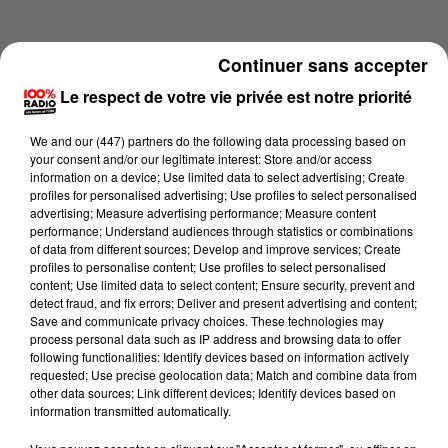
Continuer sans accepter
Le respect de votre vie privée est notre priorité
We and
our (447) partners
do the following data processing based on
your consent and/or our legitimate interest: Store and/or access
information on a device; Use limited data to select advertising; Create
profiles for personalised advertising; Use profiles to select personalised
advertising; Measure advertising performance; Measure content
performance; Understand audiences through statistics or combinations
of data from different sources; Develop and improve services; Create
profiles to personalise content; Use profiles to select personalised
content; Use limited data to select content; Ensure security, prevent and
Lecture (1 min 13 sec)
detect fraud, and fix errors; Deliver and present advertising and content;
Save and communicate privacy choices. These technologies may
process personal data such as IP address and browsing data to offer
following functionalities: Identify devices based on information actively
requested; Use precise geolocation data; Match and combine data from
100%
other data sources; Link different devices; Identify devices based on
information transmitted automatically.
100% Radio l'agenda des Hautes-Pyrénées