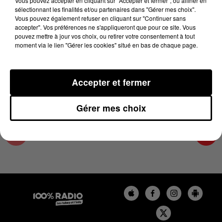
Vous pouvez accepter en cliquant sur "Accepter et fermer", ou affiner en
11 mai 2025 - 1 min 13 sec
sélectionnant les finalités et/ou partenaires dans "Gérer mes choix".
Vous pouvez également refuser en cliquant sur "Continuer sans
L'AGENDA DES HAUTES-PYRÉNÉES DU
accepter". Vos préférences ne s'appliqueront que pour ce site. Vous
11/05/2025 À 07H44
pouvez mettre à jour vos choix, ou retirer votre consentement à tout
moment via le lien "Gérer les cookies" situé en bas de chaque page.
L'agenda des Hautes-Pyrénées
Accepter et fermer
Gérer mes choix