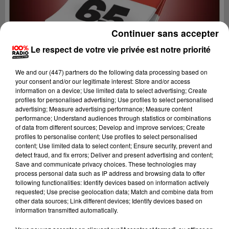
Continuer sans accepter
Le respect de votre vie privée est notre priorité
We and
our (447) partners
do the following data processing based on
your consent and/or our legitimate interest: Store and/or access
information on a device; Use limited data to select advertising; Create
profiles for personalised advertising; Use profiles to select personalised
advertising; Measure advertising performance; Measure content
performance; Understand audiences through statistics or combinations
of data from different sources; Develop and improve services; Create
profiles to personalise content; Use profiles to select personalised
content; Use limited data to select content; Ensure security, prevent and
Lecture (1 min 13 sec)
detect fraud, and fix errors; Deliver and present advertising and content;
Save and communicate privacy choices. These technologies may
process personal data such as IP address and browsing data to offer
following functionalities: Identify devices based on information actively
requested; Use precise geolocation data; Match and combine data from
100%
other data sources; Link different devices; Identify devices based on
information transmitted automatically.
100% Radio l'agenda des Hautes-Pyrénées