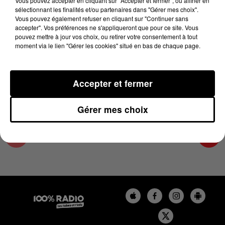
Vous pouvez accepter en cliquant sur "Accepter et fermer", ou affiner en
9 décembre 2024 - 1 min 13 sec
sélectionnant les finalités et/ou partenaires dans "Gérer mes choix".
Vous pouvez également refuser en cliquant sur "Continuer sans
L'AGENDA DES HAUTES-PYRÉNÉES DU
accepter". Vos préférences ne s'appliqueront que pour ce site. Vous
09/12/2024 À 16H35
pouvez mettre à jour vos choix, ou retirer votre consentement à tout
moment via le lien "Gérer les cookies" situé en bas de chaque page.
L'agenda des Hautes-Pyrénées
Accepter et fermer
Gérer mes choix