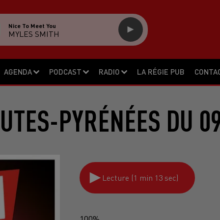
Nice To Meet You
MYLES SMITH
AGENDA
PODCAST
RADIO
LA RÉGIE PUB
CONTA
UTES-PYRÉNÉES DU 09
Lecture (1 min 13 sec)
100%