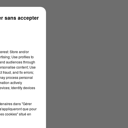
rénées
r sans accepter
erest: Store and/or
tising; Use profiles to
tand audiences through
personalise content; Use
 fraud, and fix errors;
 may process personal
mation actively
vices; Identify devices
rtenaires dans "Gérer
s'appliqueront que pour
les cookies" situé en