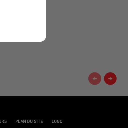
URS
PLAN DU SITE
LOGO