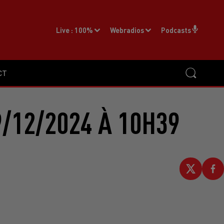
Live :
100%
Webradios
Podcasts
CT
/12/2024 À 10H39