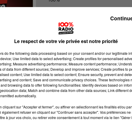
100% Radio l'agenda des Hautes-Py
Continue
Le respect de votre vie privée est notre priorité
ers
do the following data processing based on your consent and/or our legitimate int
device; Use limited data to select advertising; Create profiles for personalised adver
vertising; Measure advertising performance; Measure content performance; Unders
ns of data from different sources; Develop and improve services; Create profiles to 
alised content; Use limited data to select content; Ensure security, prevent and detect
ertising and content; Save and communicate privacy choices. These technologies
and browsing data to offer following functionalities: Identify devices based on infor
eolocation data; Match and combine data from other data sources; Link different de
nsmitted automatically.
cliquant sur "Accepter et fermer", ou affiner en sélectionnant les finalités et/ou pa
 également refuser en cliquant sur "Continuer sans accepter". Vos préférences ne 
tre à jour vos choix, ou retirer votre consentement à tout moment via le lien "Gérer 