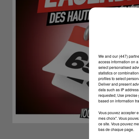
We and
our (447) partn
access information on a 
select personalised ad
statistics or combinatio
profiles to select person
Deliver and present adv
data such as IP address 
requested; Use precise g
based on information tra
Vous pouvez accepter en 
mes choix". Vous pouvez
ce site. Vous pouvez met
bas de chaque page.