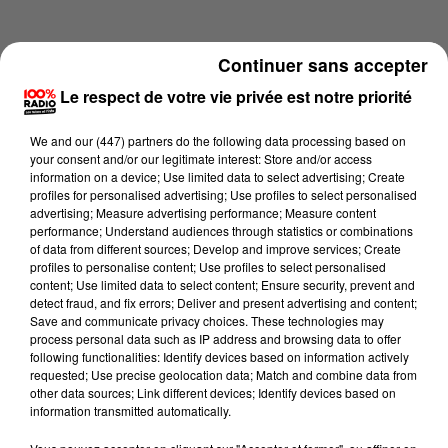
Continuer sans accepter
Le respect de votre vie privée est notre priorité
We and
our (447) partners
do the following data processing based on
your consent and/or our legitimate interest: Store and/or access
information on a device; Use limited data to select advertising; Create
profiles for personalised advertising; Use profiles to select personalised
advertising; Measure advertising performance; Measure content
performance; Understand audiences through statistics or combinations
of data from different sources; Develop and improve services; Create
profiles to personalise content; Use profiles to select personalised
content; Use limited data to select content; Ensure security, prevent and
Lecture (1 min 14 sec)
detect fraud, and fix errors; Deliver and present advertising and content;
Save and communicate privacy choices. These technologies may
process personal data such as IP address and browsing data to offer
following functionalities: Identify devices based on information actively
requested; Use precise geolocation data; Match and combine data from
100%
other data sources; Link different devices; Identify devices based on
information transmitted automatically.
100% Radio l'agenda des Hautes-Pyrénées