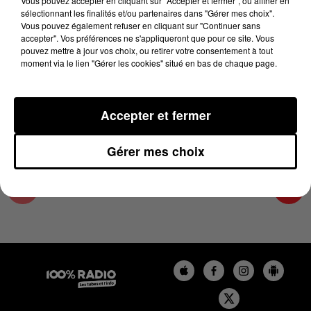
Vous pouvez accepter en cliquant sur "Accepter et fermer", ou affiner en
9 avril 2025 - 1 min 14 sec
sélectionnant les finalités et/ou partenaires dans "Gérer mes choix".
Vous pouvez également refuser en cliquant sur "Continuer sans
L'AGENDA DES HAUTES-PYRÉNÉES DU
accepter". Vos préférences ne s'appliqueront que pour ce site. Vous
09/04/2025 À 13H32
pouvez mettre à jour vos choix, ou retirer votre consentement à tout
moment via le lien "Gérer les cookies" situé en bas de chaque page.
L'agenda des Hautes-Pyrénées
Accepter et fermer
Gérer mes choix