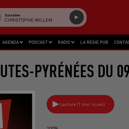
Systaime
CHRISTOPHE WILLEM
AGENDA
PODCAST
RADIO
LA RÉGIE PUB
CONTA
UTES-PYRÉNÉES DU 09
Lecture (1 min 14 sec)
100%