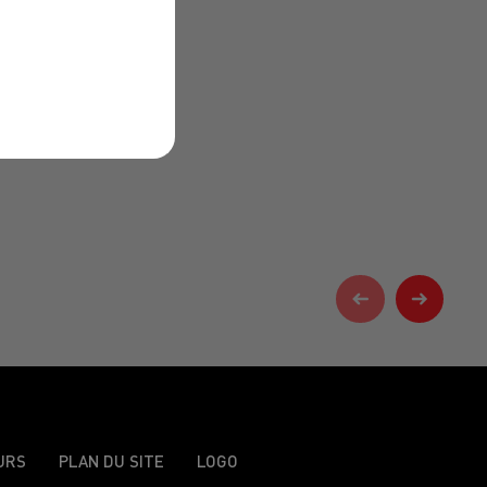
URS
PLAN DU SITE
LOGO