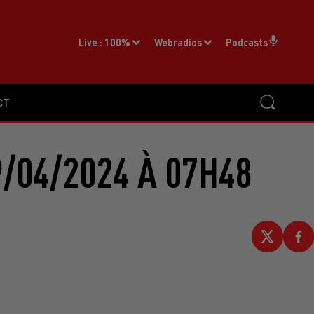
Live :
100%
Webradios
Podcasts
CT
/04/2024 À 07H48