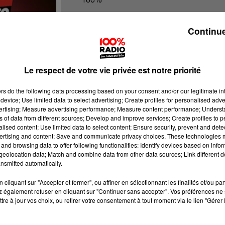
100% Radio l'agenda des Hautes-Py
Continue
Le respect de votre vie privée est notre priorité
ers
do the following data processing based on your consent and/or our legitimate int
device; Use limited data to select advertising; Create profiles for personalised adver
vertising; Measure advertising performance; Measure content performance; Unders
ns of data from different sources; Develop and improve services; Create profiles to 
alised content; Use limited data to select content; Ensure security, prevent and detect
ertising and content; Save and communicate privacy choices. These technologies
and browsing data to offer following functionalities: Identify devices based on infor
eolocation data; Match and combine data from other data sources; Link different de
nsmitted automatically.
cliquant sur "Accepter et fermer", ou affiner en sélectionnant les finalités et/ou pa
 également refuser en cliquant sur "Continuer sans accepter". Vos préférences ne 
tre à jour vos choix, ou retirer votre consentement à tout moment via le lien "Gérer 