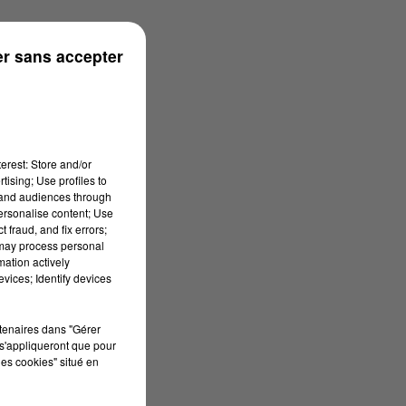
rénées
r sans accepter
erest: Store and/or
tising; Use profiles to
tand audiences through
personalise content; Use
 fraud, and fix errors;
 may process personal
mation actively
vices; Identify devices
rtenaires dans "Gérer
s'appliqueront que pour
les cookies" situé en