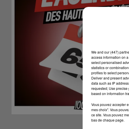
We and
our (447) partn
access information on a 
select personalised ad
statistics or combinatio
profiles to select person
Deliver and present adv
data such as IP address 
requested; Use precise g
based on information tra
Vous pouvez accepter en 
mes choix". Vous pouvez
ce site. Vous pouvez met
bas de chaque page.