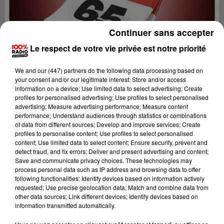
Continuer sans accepter
Le respect de votre vie privée est notre priorité
We and
our (447) partners
do the following data processing based on
your consent and/or our legitimate interest: Store and/or access
information on a device; Use limited data to select advertising; Create
profiles for personalised advertising; Use profiles to select personalised
advertising; Measure advertising performance; Measure content
performance; Understand audiences through statistics or combinations
of data from different sources; Develop and improve services; Create
profiles to personalise content; Use profiles to select personalised
content; Use limited data to select content; Ensure security, prevent and
Lecture (1 min 14 sec)
detect fraud, and fix errors; Deliver and present advertising and content;
Save and communicate privacy choices. These technologies may
process personal data such as IP address and browsing data to offer
following functionalities: Identify devices based on information actively
requested; Use precise geolocation data; Match and combine data from
100%
other data sources; Link different devices; Identify devices based on
information transmitted automatically.
100% Radio l'agenda des Hautes-Pyrénées