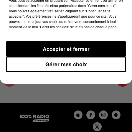
Vous pouvez accepter en cliquant sur "Accepter et fermer", ou affiner en
8 juin 2024 - 1 min 14 sec
sélectionnant les finalités et/ou partenaires dans "Gérer mes choix".
Vous pouvez également refuser en cliquant sur "Continuer sans
L'AGENDA DES HAUTES-PYRÉNÉES DU
accepter". Vos préférences ne s'appliqueront que pour ce site. Vous
08/06/2024 À 09H39
pouvez mettre à jour vos choix, ou retirer votre consentement à tout
moment via le lien "Gérer les cookies" situé en bas de chaque page.
L'agenda des Hautes-Pyrénées
Accepter et fermer
Gérer mes choix