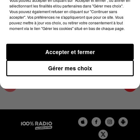
Vous pouvez accepter en cliquant sur "Accepter et fermer", ou affiner en
8 mai 2025 - 1 min 15 sec
sélectionnant les finalités et/ou partenaires dans "Gérer mes choix".
Vous pouvez également refuser en cliquant sur "Continuer sans
L'AGENDA DES HAUTES-PYRÉNÉES DU
accepter". Vos préférences ne s'appliqueront que pour ce site. Vous
08/05/2025 À 10H37
pouvez mettre à jour vos choix, ou retirer votre consentement à tout
moment via le lien "Gérer les cookies" situé en bas de chaque page.
L'agenda des Hautes-Pyrénées
Accepter et fermer
Gérer mes choix