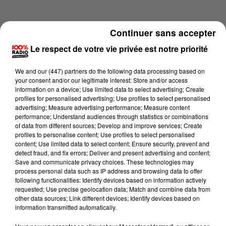
Continuer sans accepter
Le respect de votre vie privée est notre priorité
We and
our (447) partners
do the following data processing based on
your consent and/or our legitimate interest: Store and/or access
information on a device; Use limited data to select advertising; Create
profiles for personalised advertising; Use profiles to select personalised
advertising; Measure advertising performance; Measure content
performance; Understand audiences through statistics or combinations
of data from different sources; Develop and improve services; Create
profiles to personalise content; Use profiles to select personalised
content; Use limited data to select content; Ensure security, prevent and
Lecture (1 min 15 sec)
detect fraud, and fix errors; Deliver and present advertising and content;
Save and communicate privacy choices. These technologies may
process personal data such as IP address and browsing data to offer
following functionalities: Identify devices based on information actively
requested; Use precise geolocation data; Match and combine data from
100%
other data sources; Link different devices; Identify devices based on
information transmitted automatically.
100% Radio l'agenda des Hautes-Pyrénées