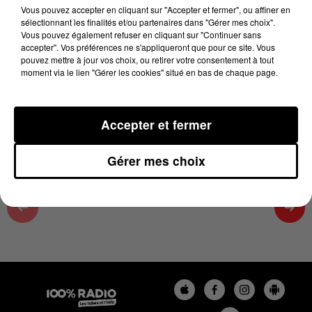
06h45
Vous pouvez accepter en cliquant sur "Accepter et fermer", ou affiner en
sélectionnant les finalités et/ou partenaires dans "Gérer mes choix".
7 juillet 2026 - 1 min 14 sec
Vous pouvez également refuser en cliquant sur "Continuer sans
accepter". Vos préférences ne s'appliqueront que pour ce site. Vous
L'AGENDA DES HAUTES-PYRÉNÉES DU
pouvez mettre à jour vos choix, ou retirer votre consentement à tout
07/07/2026 À 06H45
moment via le lien "Gérer les cookies" situé en bas de chaque page.
L'agenda des Hautes-Pyrénées
Accepter et fermer
Gérer mes choix