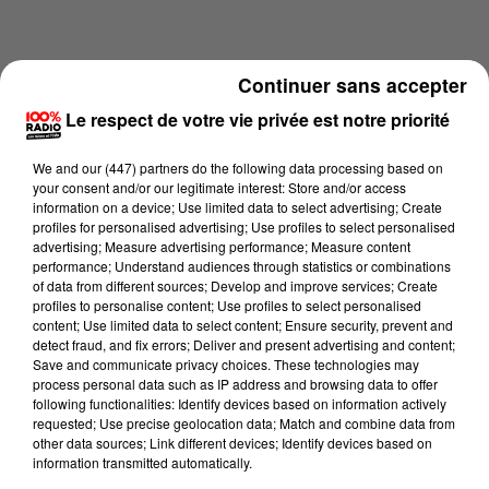
Continuer sans accepter
Le respect de votre vie privée est notre priorité
We and
our (447) partners
do the following data processing based on
your consent and/or our legitimate interest: Store and/or access
information on a device; Use limited data to select advertising; Create
profiles for personalised advertising; Use profiles to select personalised
advertising; Measure advertising performance; Measure content
performance; Understand audiences through statistics or combinations
of data from different sources; Develop and improve services; Create
profiles to personalise content; Use profiles to select personalised
content; Use limited data to select content; Ensure security, prevent and
Lecture (1 min 14 sec)
detect fraud, and fix errors; Deliver and present advertising and content;
Save and communicate privacy choices. These technologies may
process personal data such as IP address and browsing data to offer
following functionalities: Identify devices based on information actively
100%
requested; Use precise geolocation data; Match and combine data from
other data sources; Link different devices; Identify devices based on
L'agenda des Hautes-Pyrénées du 07/07/2026 à
information transmitted automatically.