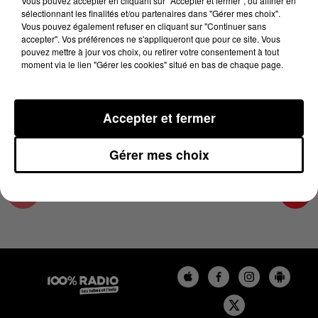
Vous pouvez accepter en cliquant sur "Accepter et fermer", ou affiner en
7 juin 2025 - 1 min 15 sec
sélectionnant les finalités et/ou partenaires dans "Gérer mes choix".
Vous pouvez également refuser en cliquant sur "Continuer sans
L'AGENDA DES HAUTES-PYRÉNÉES DU
accepter". Vos préférences ne s'appliqueront que pour ce site. Vous
07/06/2025 À 07H42
pouvez mettre à jour vos choix, ou retirer votre consentement à tout
moment via le lien "Gérer les cookies" situé en bas de chaque page.
L'agenda des Hautes-Pyrénées
Accepter et fermer
Gérer mes choix