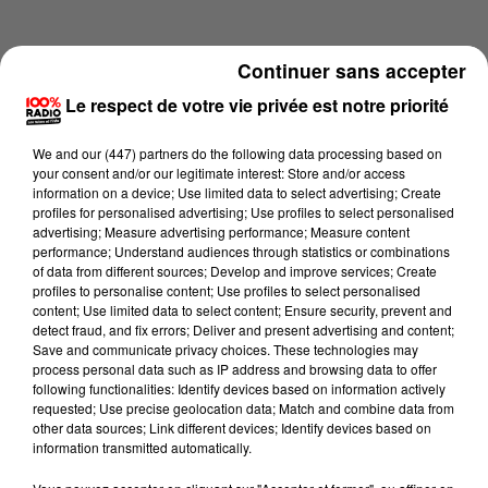
Continuer sans accepter
Le respect de votre vie privée est notre priorité
We and
our (447) partners
do the following data processing based on
your consent and/or our legitimate interest: Store and/or access
information on a device; Use limited data to select advertising; Create
profiles for personalised advertising; Use profiles to select personalised
advertising; Measure advertising performance; Measure content
performance; Understand audiences through statistics or combinations
of data from different sources; Develop and improve services; Create
profiles to personalise content; Use profiles to select personalised
content; Use limited data to select content; Ensure security, prevent and
Lecture (1 min 15 sec)
detect fraud, and fix errors; Deliver and present advertising and content;
Save and communicate privacy choices. These technologies may
process personal data such as IP address and browsing data to offer
following functionalities: Identify devices based on information actively
requested; Use precise geolocation data; Match and combine data from
100%
other data sources; Link different devices; Identify devices based on
information transmitted automatically.
100% Radio l'agenda des Hautes-Pyrénées