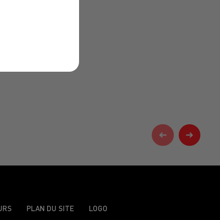
URS
PLAN DU SITE
LOGO