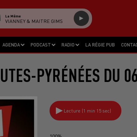
La Même
VIANNEY & MAITRE GIMS
AGENDA
PODCAST
RADIO
LA RÉGIE PUB
CONTA
UTES-PYRÉNÉES DU 06
Lecture (1 min 15 sec)
100%