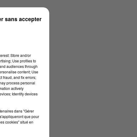
rénées
r sans accepter
erest: Store and/or
tising; Use profiles to
tand audiences through
personalise content; Use
 fraud, and fix errors;
 may process personal
mation actively
vices; Identify devices
rtenaires dans "Gérer
s'appliqueront que pour
les cookies" situé en