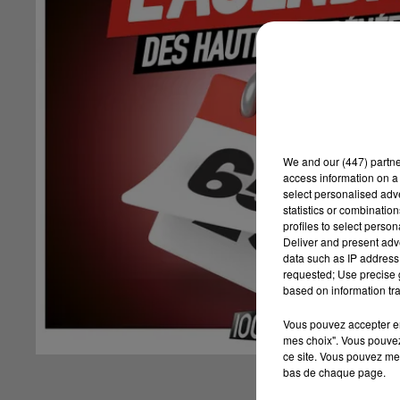
We and
our (447) partn
access information on a 
select personalised ad
statistics or combinatio
profiles to select person
Deliver and present adv
data such as IP address 
requested; Use precise g
based on information tra
Vous pouvez accepter en 
mes choix". Vous pouvez
ce site. Vous pouvez met
bas de chaque page.