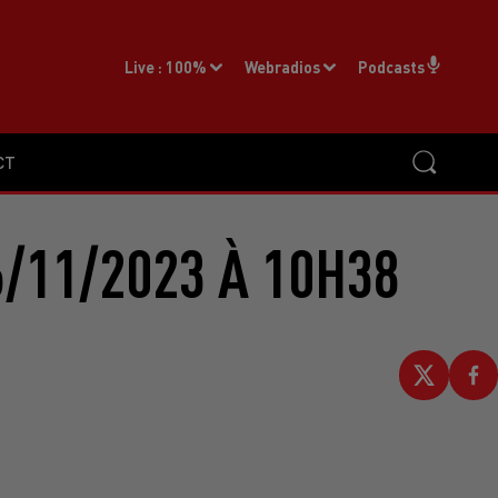
Live :
100%
Webradios
Podcasts
CT
/11/2023 À 10H38