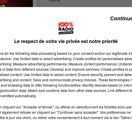
100% Radio l'agenda des Hautes-Py
Continue
Le respect de votre vie privée est notre priorité
ers
do the following data processing based on your consent and/or our legitimate int
device; Use limited data to select advertising; Create profiles for personalised adver
vertising; Measure advertising performance; Measure content performance; Unders
ns of data from different sources; Develop and improve services; Create profiles to 
alised content; Use limited data to select content; Ensure security, prevent and detect
ertising and content; Save and communicate privacy choices. These technologies
and browsing data to offer following functionalities: Identify devices based on infor
eolocation data; Match and combine data from other data sources; Link different de
nsmitted automatically.
cliquant sur "Accepter et fermer", ou affiner en sélectionnant les finalités et/ou pa
 également refuser en cliquant sur "Continuer sans accepter". Vos préférences ne 
tre à jour vos choix, ou retirer votre consentement à tout moment via le lien "Gérer 