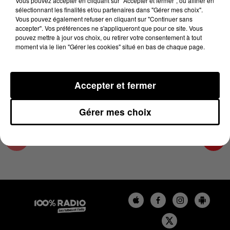
Vous pouvez accepter en cliquant sur "Accepter et fermer", ou affiner en
6 mai 2024 - 1 min 14 sec
sélectionnant les finalités et/ou partenaires dans "Gérer mes choix".
Vous pouvez également refuser en cliquant sur "Continuer sans
L'AGENDA DES HAUTES-PYRÉNÉES DU
accepter". Vos préférences ne s'appliqueront que pour ce site. Vous
06/05/2024 À 07H51
pouvez mettre à jour vos choix, ou retirer votre consentement à tout
moment via le lien "Gérer les cookies" situé en bas de chaque page.
L'agenda des Hautes-Pyrénées
Accepter et fermer
Gérer mes choix