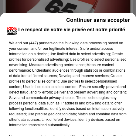
Continuer sans accepter
Le respect de votre vie privée est notre priorité
We and
our (447) partners
do the following data processing based on
your consent and/or our legitimate interest: Store and/or access
information on a device; Use limited data to select advertising; Create
profiles for personalised advertising; Use profiles to select personalised
advertising; Measure advertising performance; Measure content
performance; Understand audiences through statistics or combinations
of data from different sources; Develop and improve services; Create
profiles to personalise content; Use profiles to select personalised
content; Use limited data to select content; Ensure security, prevent and
Lecture (1 min 14 sec)
detect fraud, and fix errors; Deliver and present advertising and content;
Save and communicate privacy choices. These technologies may
process personal data such as IP address and browsing data to offer
following functionalities: Identify devices based on information actively
requested; Use precise geolocation data; Match and combine data from
100%
other data sources; Link different devices; Identify devices based on
information transmitted automatically.
100% Radio l'agenda des Hautes-Pyrénées