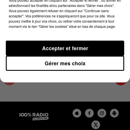
Vous pouvez accepter en cliquant sur "Accepter et fermer", ou affiner en
6 avril 2024 - 1 min 13 sec
sélectionnant les finalités et/ou partenaires dans "Gérer mes choix".
Vous pouvez également refuser en cliquant sur "Continuer sans
L'AGENDA DES HAUTES-PYRÉNÉES DU
accepter". Vos préférences ne s'appliqueront que pour ce site. Vous
06/04/2024 À 09H41
pouvez mettre à jour vos choix, ou retirer votre consentement à tout
moment via le lien "Gérer les cookies" situé en bas de chaque page.
L'agenda des Hautes-Pyrénées
Accepter et fermer
Gérer mes choix