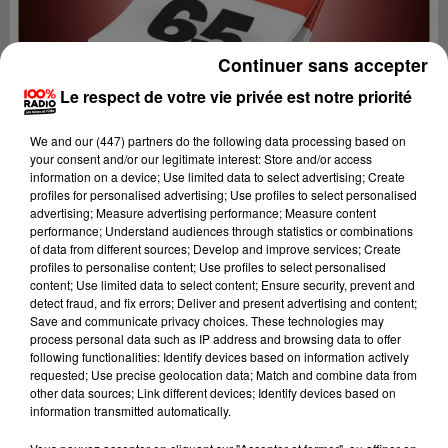
Continuer sans accepter
Le respect de votre vie privée est notre priorité
We and
our (447) partners
do the following data processing based on
your consent and/or our legitimate interest: Store and/or access
information on a device; Use limited data to select advertising; Create
profiles for personalised advertising; Use profiles to select personalised
advertising; Measure advertising performance; Measure content
performance; Understand audiences through statistics or combinations
of data from different sources; Develop and improve services; Create
profiles to personalise content; Use profiles to select personalised
content; Use limited data to select content; Ensure security, prevent and
Lecture (1 min 13 sec)
detect fraud, and fix errors; Deliver and present advertising and content;
Save and communicate privacy choices. These technologies may
process personal data such as IP address and browsing data to offer
following functionalities: Identify devices based on information actively
requested; Use precise geolocation data; Match and combine data from
100%
other data sources; Link different devices; Identify devices based on
information transmitted automatically.
100% Radio l'agenda des Hautes-Pyrénées