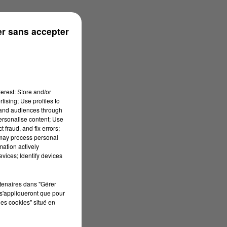
rénées
r sans accepter
erest: Store and/or
tising; Use profiles to
tand audiences through
personalise content; Use
 fraud, and fix errors;
 may process personal
mation actively
vices; Identify devices
rtenaires dans "Gérer
s'appliqueront que pour
les cookies" situé en