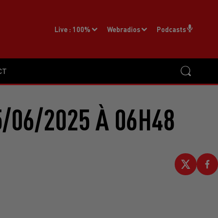
Live :
100%
Webradios
Podcasts
CT
/06/2025 À 06H48