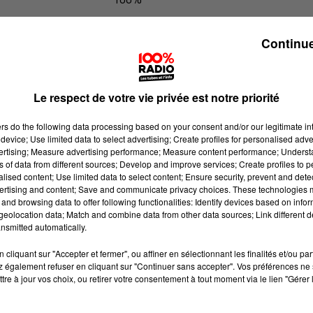
100% Radio l'agenda des Hautes-Py
Continue
Le respect de votre vie privée est notre priorité
ers
do the following data processing based on your consent and/or our legitimate int
device; Use limited data to select advertising; Create profiles for personalised adver
vertising; Measure advertising performance; Measure content performance; Unders
ns of data from different sources; Develop and improve services; Create profiles to 
alised content; Use limited data to select content; Ensure security, prevent and detect
ertising and content; Save and communicate privacy choices. These technologies
and browsing data to offer following functionalities: Identify devices based on infor
eolocation data; Match and combine data from other data sources; Link different de
nsmitted automatically.
cliquant sur "Accepter et fermer", ou affiner en sélectionnant les finalités et/ou pa
 également refuser en cliquant sur "Continuer sans accepter". Vos préférences ne 
tre à jour vos choix, ou retirer votre consentement à tout moment via le lien "Gérer 