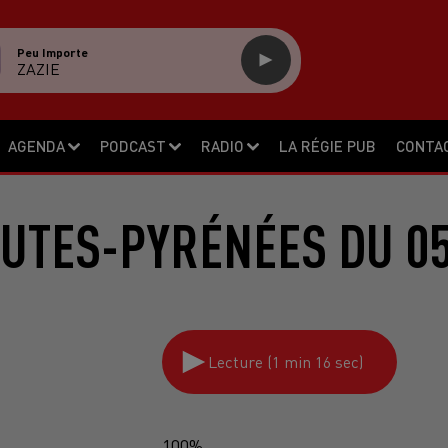
Peu Importe
ZAZIE
AGENDA
PODCAST
RADIO
LA RÉGIE PUB
CONTA
UTES-PYRÉNÉES DU 05
Lecture (1 min 16 sec)
100%