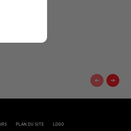
URS
PLAN DU SITE
LOGO