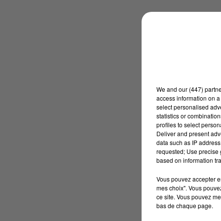
We and
our (447) partn
access information on a 
select personalised ad
statistics or combinatio
profiles to select person
Deliver and present adv
data such as IP address 
requested; Use precise g
based on information tra
Vous pouvez accepter en 
mes choix". Vous pouvez
ce site. Vous pouvez met
bas de chaque page.