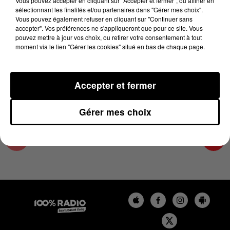
Vous pouvez accepter en cliquant sur "Accepter et fermer", ou affiner en
5 mai 2023 - 1 min 14 sec
sélectionnant les finalités et/ou partenaires dans "Gérer mes choix".
Vous pouvez également refuser en cliquant sur "Continuer sans
L'AGENDA DES HAUTES-PYRÉNÉES DU
accepter". Vos préférences ne s'appliqueront que pour ce site. Vous
05/05/2023 À 06H46
pouvez mettre à jour vos choix, ou retirer votre consentement à tout
moment via le lien "Gérer les cookies" situé en bas de chaque page.
L'agenda des Hautes-Pyrénées
Accepter et fermer
Gérer mes choix