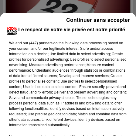
Continuer sans accepter
Le respect de votre vie privée est notre priorité
We and
our (447) partners
do the following data processing based on
your consent and/or our legitimate interest: Store and/or access
information on a device; Use limited data to select advertising; Create
profiles for personalised advertising; Use profiles to select personalised
advertising; Measure advertising performance; Measure content
performance; Understand audiences through statistics or combinations
of data from different sources; Develop and improve services; Create
profiles to personalise content; Use profiles to select personalised
content; Use limited data to select content; Ensure security, prevent and
Lecture (1 min 14 sec)
detect fraud, and fix errors; Deliver and present advertising and content;
Save and communicate privacy choices. These technologies may
process personal data such as IP address and browsing data to offer
following functionalities: Identify devices based on information actively
requested; Use precise geolocation data; Match and combine data from
100%
other data sources; Link different devices; Identify devices based on
information transmitted automatically.
L'agenda des Hautes-Pyrénées