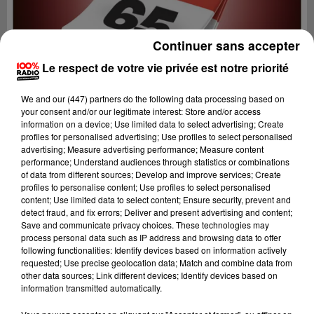
Continuer sans accepter
Le respect de votre vie privée est notre priorité
We and
our (447) partners
do the following data processing based on
your consent and/or our legitimate interest: Store and/or access
information on a device; Use limited data to select advertising; Create
profiles for personalised advertising; Use profiles to select personalised
advertising; Measure advertising performance; Measure content
performance; Understand audiences through statistics or combinations
of data from different sources; Develop and improve services; Create
profiles to personalise content; Use profiles to select personalised
content; Use limited data to select content; Ensure security, prevent and
Lecture (1 min 14 sec)
detect fraud, and fix errors; Deliver and present advertising and content;
Save and communicate privacy choices. These technologies may
process personal data such as IP address and browsing data to offer
following functionalities: Identify devices based on information actively
requested; Use precise geolocation data; Match and combine data from
100%
other data sources; Link different devices; Identify devices based on
information transmitted automatically.
100% Radio l'agenda des Hautes-Pyrénées