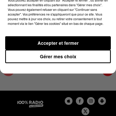
Vous pouvez accepter en cliquant sur "Accepter et fermer", ou affiner en
2 mai 2024 - 1 min 14 sec
sélectionnant les finalités et/ou partenaires dans "Gérer mes choix".
Vous pouvez également refuser en cliquant sur "Continuer sans
L'AGENDA DES HAUTES-PYRÉNÉES DU
accepter". Vos préférences ne s'appliqueront que pour ce site. Vous
02/05/2024 À 16H35
pouvez mettre à jour vos choix, ou retirer votre consentement à tout
moment via le lien "Gérer les cookies" situé en bas de chaque page.
L'agenda des Hautes-Pyrénées
Accepter et fermer
Gérer mes choix