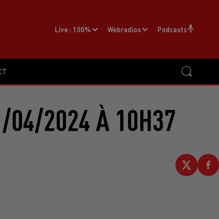
Live :
100%
Webradios
Podcasts
CT
/04/2024 À 10H37