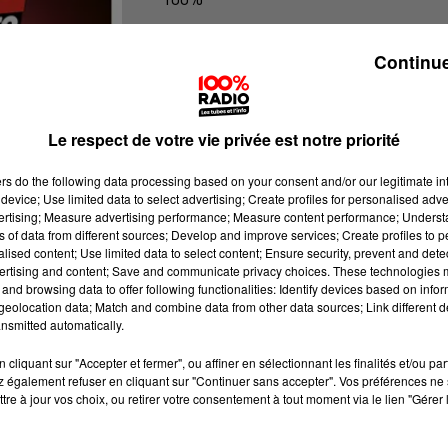
100% Radio l'agenda des Hautes-Py
Continue
Le respect de votre vie privée est notre priorité
ers
do the following data processing based on your consent and/or our legitimate int
device; Use limited data to select advertising; Create profiles for personalised adver
vertising; Measure advertising performance; Measure content performance; Unders
ns of data from different sources; Develop and improve services; Create profiles to 
alised content; Use limited data to select content; Ensure security, prevent and detect
ertising and content; Save and communicate privacy choices. These technologies
and browsing data to offer following functionalities: Identify devices based on infor
eolocation data; Match and combine data from other data sources; Link different de
nsmitted automatically.
cliquant sur "Accepter et fermer", ou affiner en sélectionnant les finalités et/ou pa
 également refuser en cliquant sur "Continuer sans accepter". Vos préférences ne 
tre à jour vos choix, ou retirer votre consentement à tout moment via le lien "Gérer 