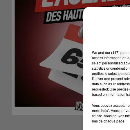
We and
our (447) partn
access information on a 
select personalised ad
statistics or combinatio
profiles to select person
Deliver and present adv
data such as IP address 
requested; Use precise g
based on information tra
Vous pouvez accepter en 
mes choix". Vous pouvez
ce site. Vous pouvez met
bas de chaque page.