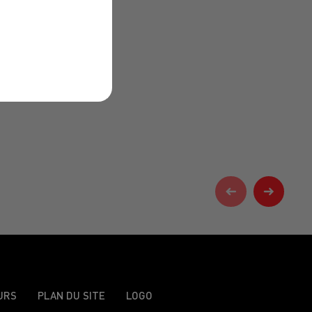
URS
PLAN DU SITE
LOGO