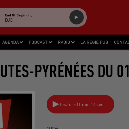
End Of Beginning
DJO
AGENDA
PODCAST
RADIO
LA RÉGIE PUB
CONTA
UTES-PYRÉNÉES DU 01
Lecture (1 min 14 sec)
100%