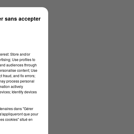
rénées
r sans accepter
erest: Store and/or
tising; Use profiles to
tand audiences through
personalise content; Use
 fraud, and fix errors;
 may process personal
mation actively
vices; Identify devices
rtenaires dans "Gérer
s'appliqueront que pour
les cookies" situé en