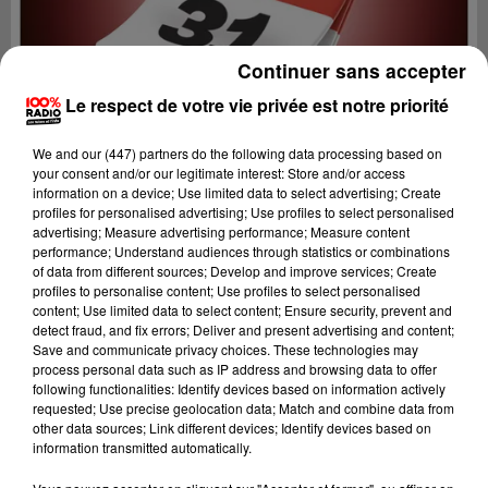
Continuer sans accepter
Le respect de votre vie privée est notre priorité
We and
our (447) partners
do the following data processing based on
your consent and/or our legitimate interest: Store and/or access
information on a device; Use limited data to select advertising; Create
profiles for personalised advertising; Use profiles to select personalised
advertising; Measure advertising performance; Measure content
performance; Understand audiences through statistics or combinations
of data from different sources; Develop and improve services; Create
profiles to personalise content; Use profiles to select personalised
content; Use limited data to select content; Ensure security, prevent and
Lecture (1 min 14 sec)
detect fraud, and fix errors; Deliver and present advertising and content;
Save and communicate privacy choices. These technologies may
process personal data such as IP address and browsing data to offer
following functionalities: Identify devices based on information actively
requested; Use precise geolocation data; Match and combine data from
100%
other data sources; Link different devices; Identify devices based on
information transmitted automatically.
100% Radio l'agenda de Toulouse