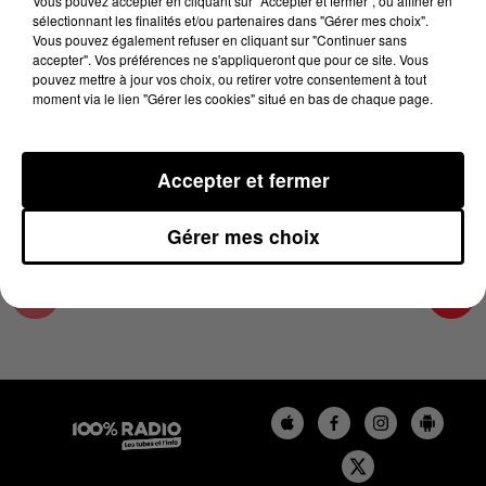
Vous pouvez accepter en cliquant sur "Accepter et fermer", ou affiner en
31 décembre 2023 - 1 min 14 sec
sélectionnant les finalités et/ou partenaires dans "Gérer mes choix".
Vous pouvez également refuser en cliquant sur "Continuer sans
L'AGENDA DE TOULOUSE DU 31/12/2023 À
accepter". Vos préférences ne s'appliqueront que pour ce site. Vous
11H38
pouvez mettre à jour vos choix, ou retirer votre consentement à tout
moment via le lien "Gérer les cookies" situé en bas de chaque page.
L'agenda de Toulouse
Accepter et fermer
Gérer mes choix