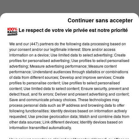
Continuer sans accepter
Le respect de votre vie privée est notre priorité
We and
our (447) partners
do the following data processing based on
your consent and/or our legitimate interest: Store and/or access
information on a device; Use limited data to select advertising; Create
profiles for personalised advertising; Use profiles to select personalised
advertising; Measure advertising performance; Measure content
performance; Understand audiences through statistics or combinations
of data from different sources; Develop and improve services; Create
profiles to personalise content; Use profiles to select personalised
content; Use limited data to select content; Ensure security, prevent and
Lecture (1 min 14 sec)
detect fraud, and fix errors; Deliver and present advertising and content;
Save and communicate privacy choices. These technologies may
process personal data such as IP address and browsing data to offer
following functionalities: Identify devices based on information actively
requested; Use precise geolocation data; Match and combine data from
100%
other data sources; Link different devices; Identify devices based on
information transmitted automatically.
100% Radio l'agenda de Toulouse