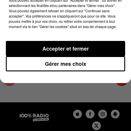
Vous pouvez accepter en cliquant sur "Accepter et fermer", ou affiner en
31 janvier 2025 - 1 min 14 sec
sélectionnant les finalités et/ou partenaires dans "Gérer mes choix".
Vous pouvez également refuser en cliquant sur "Continuer sans
L'AGENDA DE TOULOUSE DU 31/01/2025 À
accepter". Vos préférences ne s'appliqueront que pour ce site. Vous
16H35
pouvez mettre à jour vos choix, ou retirer votre consentement à tout
moment via le lien "Gérer les cookies" situé en bas de chaque page.
L'agenda de Toulouse
Accepter et fermer
Gérer mes choix