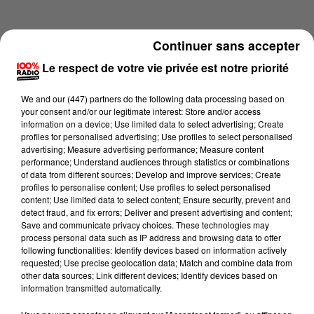
Continuer sans accepter
Le respect de votre vie privée est notre priorité
We and
our (447) partners
do the following data processing based on
your consent and/or our legitimate interest: Store and/or access
information on a device; Use limited data to select advertising; Create
profiles for personalised advertising; Use profiles to select personalised
advertising; Measure advertising performance; Measure content
performance; Understand audiences through statistics or combinations
of data from different sources; Develop and improve services; Create
profiles to personalise content; Use profiles to select personalised
content; Use limited data to select content; Ensure security, prevent and
Lecture (1 min 14 sec)
detect fraud, and fix errors; Deliver and present advertising and content;
Save and communicate privacy choices. These technologies may
process personal data such as IP address and browsing data to offer
following functionalities: Identify devices based on information actively
requested; Use precise geolocation data; Match and combine data from
100%
other data sources; Link different devices; Identify devices based on
information transmitted automatically.
100% Radio l'agenda de Toulouse