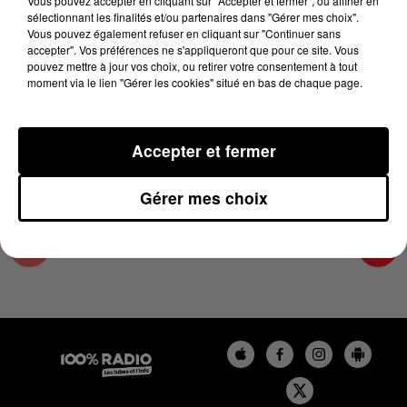
Vous pouvez accepter en cliquant sur "Accepter et fermer", ou affiner en
30 septembre 2025 - 1 min 14 sec
sélectionnant les finalités et/ou partenaires dans "Gérer mes choix".
Vous pouvez également refuser en cliquant sur "Continuer sans
L'AGENDA DE TOULOUSE DU 30/09/2025 À
accepter". Vos préférences ne s'appliqueront que pour ce site. Vous
10H38
pouvez mettre à jour vos choix, ou retirer votre consentement à tout
moment via le lien "Gérer les cookies" situé en bas de chaque page.
L'agenda de Toulouse
Accepter et fermer
Gérer mes choix