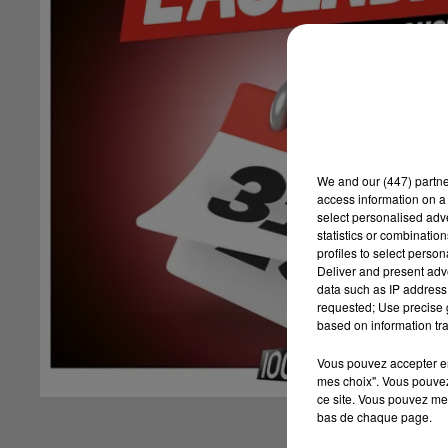
We and
our (447) partn
access information on a 
select personalised ad
statistics or combinatio
profiles to select person
Deliver and present adv
data such as IP address 
requested; Use precise g
based on information tra
Vous pouvez accepter en 
mes choix". Vous pouvez
ce site. Vous pouvez met
bas de chaque page.