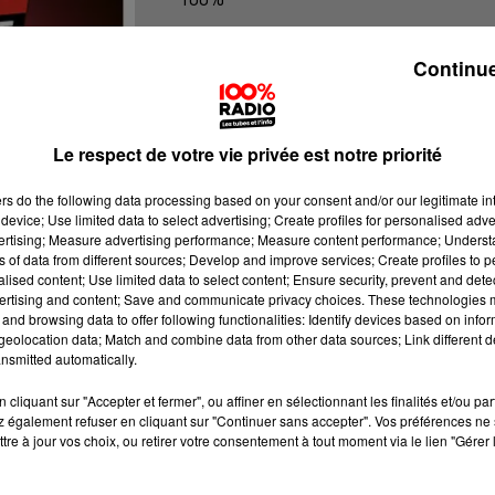
100% Radio l'agenda de Toulouse
Continue
Le respect de votre vie privée est notre priorité
ers
do the following data processing based on your consent and/or our legitimate int
device; Use limited data to select advertising; Create profiles for personalised adver
vertising; Measure advertising performance; Measure content performance; Unders
ns of data from different sources; Develop and improve services; Create profiles to 
alised content; Use limited data to select content; Ensure security, prevent and detect
ertising and content; Save and communicate privacy choices. These technologies
and browsing data to offer following functionalities: Identify devices based on infor
eolocation data; Match and combine data from other data sources; Link different de
nsmitted automatically.
cliquant sur "Accepter et fermer", ou affiner en sélectionnant les finalités et/ou pa
 également refuser en cliquant sur "Continuer sans accepter". Vos préférences ne 
tre à jour vos choix, ou retirer votre consentement à tout moment via le lien "Gérer 