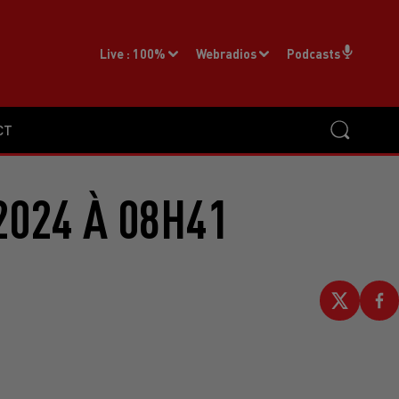
Live :
100%
Webradios
Podcasts
CT
2024 À 08H41