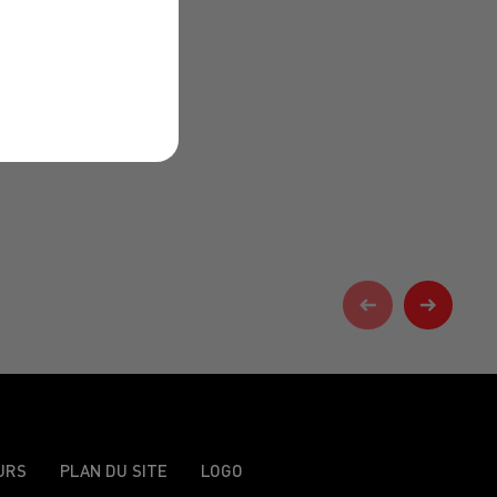
URS
PLAN DU SITE
LOGO