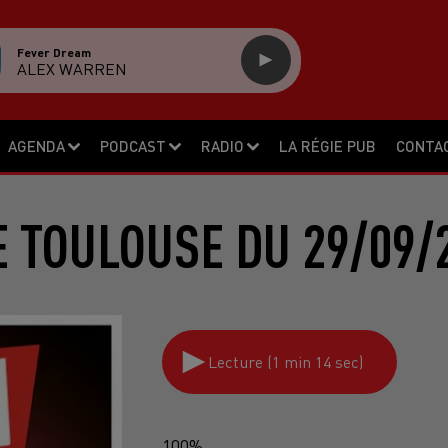
Fever Dream
ALEX WARREN
AGENDA
PODCAST
RADIO
LA RÉGIE PUB
CONTA
 TOULOUSE DU 29/09/
Lecture (1 min 14 sec)
100%