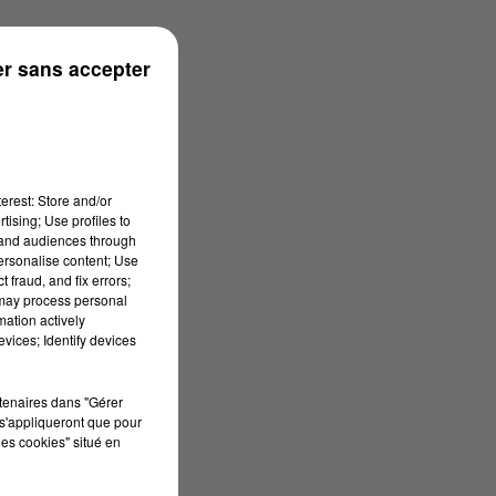
r sans accepter
erest: Store and/or
tising; Use profiles to
tand audiences through
personalise content; Use
 fraud, and fix errors;
 may process personal
mation actively
vices; Identify devices
rtenaires dans "Gérer
s'appliqueront que pour
les cookies" situé en