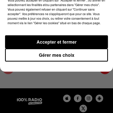
Vous pouvez accepter en cliquant sur "Accepter et fermer", ou affiner en
28 mai 2025 - 1 min 14 sec
sélectionnant les finalités et/ou partenaires dans "Gérer mes choix".
Vous pouvez également refuser en cliquant sur "Continuer sans
L'AGENDA DE TOULOUSE DU 28/05/2025 À
accepter". Vos préférences ne s'appliqueront que pour ce site. Vous
16H37
pouvez mettre à jour vos choix, ou retirer votre consentement à tout
moment via le lien "Gérer les cookies" situé en bas de chaque page.
L'agenda de Toulouse
Accepter et fermer
Gérer mes choix