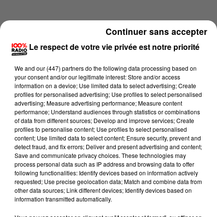
Continuer sans accepter
Le respect de votre vie privée est notre priorité
We and
our (447) partners
do the following data processing based on
your consent and/or our legitimate interest: Store and/or access
information on a device; Use limited data to select advertising; Create
profiles for personalised advertising; Use profiles to select personalised
advertising; Measure advertising performance; Measure content
performance; Understand audiences through statistics or combinations
of data from different sources; Develop and improve services; Create
profiles to personalise content; Use profiles to select personalised
content; Use limited data to select content; Ensure security, prevent and
Lecture (1 min 14 sec)
detect fraud, and fix errors; Deliver and present advertising and content;
Save and communicate privacy choices. These technologies may
process personal data such as IP address and browsing data to offer
following functionalities: Identify devices based on information actively
requested; Use precise geolocation data; Match and combine data from
100%
other data sources; Link different devices; Identify devices based on
information transmitted automatically.
100% Radio l'agenda de Toulouse