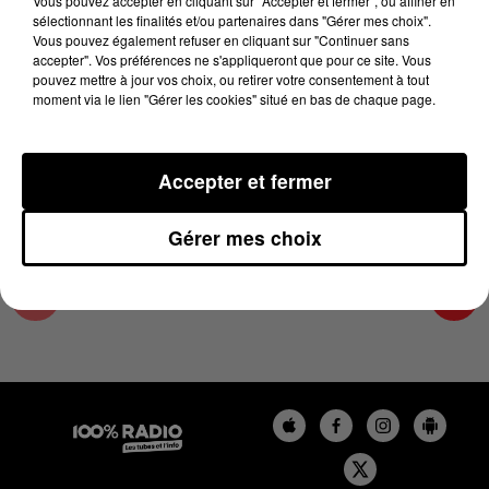
Vous pouvez accepter en cliquant sur "Accepter et fermer", ou affiner en
28 mars 2025 - 1 min 16 sec
sélectionnant les finalités et/ou partenaires dans "Gérer mes choix".
Vous pouvez également refuser en cliquant sur "Continuer sans
L'AGENDA DE TOULOUSE DU 28/03/2025 À
accepter". Vos préférences ne s'appliqueront que pour ce site. Vous
07H53
pouvez mettre à jour vos choix, ou retirer votre consentement à tout
moment via le lien "Gérer les cookies" situé en bas de chaque page.
L'agenda de Toulouse
Accepter et fermer
Gérer mes choix