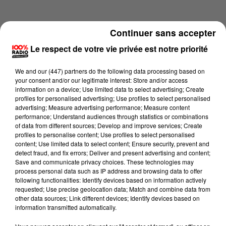
Continuer sans accepter
Le respect de votre vie privée est notre priorité
We and
our (447) partners
do the following data processing based on
your consent and/or our legitimate interest: Store and/or access
information on a device; Use limited data to select advertising; Create
profiles for personalised advertising; Use profiles to select personalised
advertising; Measure advertising performance; Measure content
performance; Understand audiences through statistics or combinations
of data from different sources; Develop and improve services; Create
profiles to personalise content; Use profiles to select personalised
content; Use limited data to select content; Ensure security, prevent and
Lecture (1 min 16 sec)
detect fraud, and fix errors; Deliver and present advertising and content;
Save and communicate privacy choices. These technologies may
process personal data such as IP address and browsing data to offer
following functionalities: Identify devices based on information actively
requested; Use precise geolocation data; Match and combine data from
100%
other data sources; Link different devices; Identify devices based on
information transmitted automatically.
100% Radio l'agenda de Toulouse