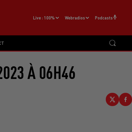
Live :
100%
Webradios
Podcasts
CT
2023 À 06H46