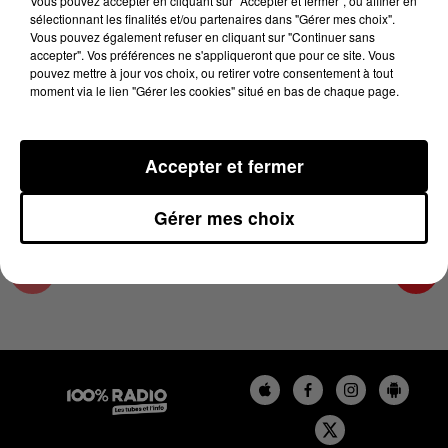
Vous pouvez accepter en cliquant sur "Accepter et fermer", ou affiner en
27 juin 2025 - 1 min 15 sec
sélectionnant les finalités et/ou partenaires dans "Gérer mes choix".
Vous pouvez également refuser en cliquant sur "Continuer sans
L'AGENDA DE TOULOUSE DU 27/06/2025 À
accepter". Vos préférences ne s'appliqueront que pour ce site. Vous
16H39
pouvez mettre à jour vos choix, ou retirer votre consentement à tout
moment via le lien "Gérer les cookies" situé en bas de chaque page.
L'agenda de Toulouse
Accepter et fermer
Gérer mes choix