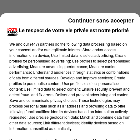
Continuer sans accepter
Le respect de votre vie privée est notre priorité
We and
our (447) partners
do the following data processing based on
your consent and/or our legitimate interest: Store and/or access
information on a device; Use limited data to select advertising; Create
profiles for personalised advertising; Use profiles to select personalised
advertising; Measure advertising performance; Measure content
performance; Understand audiences through statistics or combinations
of data from different sources; Develop and improve services; Create
profiles to personalise content; Use profiles to select personalised
content; Use limited data to select content; Ensure security, prevent and
Lecture (1 min 15 sec)
detect fraud, and fix errors; Deliver and present advertising and content;
Save and communicate privacy choices. These technologies may
process personal data such as IP address and browsing data to offer
following functionalities: Identify devices based on information actively
requested; Use precise geolocation data; Match and combine data from
100%
other data sources; Link different devices; Identify devices based on
information transmitted automatically.
100% Radio l'agenda de Toulouse