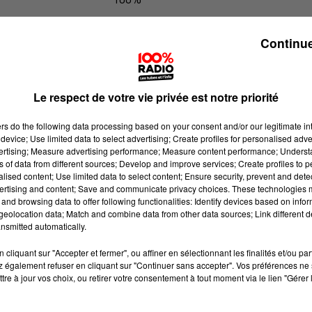
100% Radio l'agenda de Toulouse
Continue
Le respect de votre vie privée est notre priorité
ers
do the following data processing based on your consent and/or our legitimate int
device; Use limited data to select advertising; Create profiles for personalised adver
vertising; Measure advertising performance; Measure content performance; Unders
ns of data from different sources; Develop and improve services; Create profiles to 
alised content; Use limited data to select content; Ensure security, prevent and detect
ertising and content; Save and communicate privacy choices. These technologies
and browsing data to offer following functionalities: Identify devices based on infor
eolocation data; Match and combine data from other data sources; Link different de
nsmitted automatically.
cliquant sur "Accepter et fermer", ou affiner en sélectionnant les finalités et/ou pa
 également refuser en cliquant sur "Continuer sans accepter". Vos préférences ne 
tre à jour vos choix, ou retirer votre consentement à tout moment via le lien "Gérer 