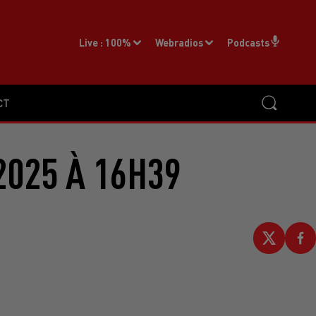
Live :
100%
Webradios
Podcasts
CT
2025 À 16H39