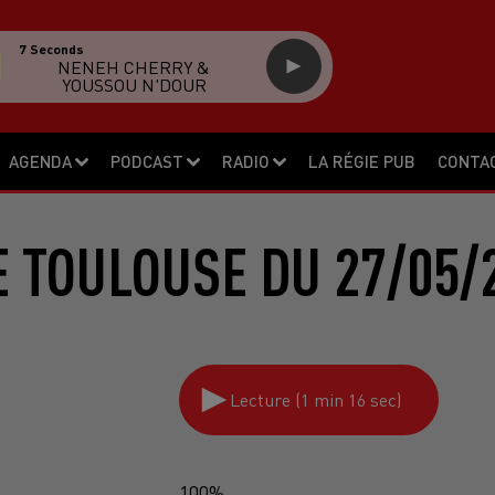
7 Seconds
NENEH CHERRY &
YOUSSOU N'DOUR
AGENDA
PODCAST
RADIO
LA RÉGIE PUB
CONTA
 TOULOUSE DU 27/05/
Lecture (1 min 16 sec)
100%