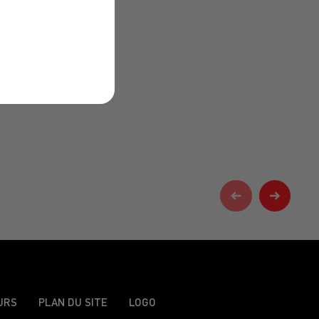
URS
PLAN DU SITE
LOGO