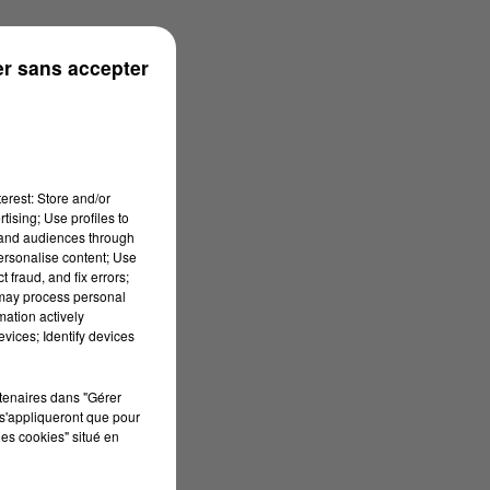
r sans accepter
erest: Store and/or
tising; Use profiles to
tand audiences through
personalise content; Use
 fraud, and fix errors;
 may process personal
mation actively
vices; Identify devices
rtenaires dans "Gérer
s'appliqueront que pour
les cookies" situé en