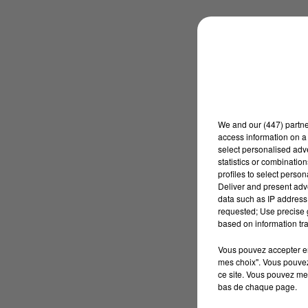
We and
our (447) partn
access information on a 
select personalised ad
statistics or combinatio
profiles to select person
Deliver and present adv
data such as IP address 
requested; Use precise g
based on information tra
Vous pouvez accepter en 
mes choix". Vous pouvez
ce site. Vous pouvez met
bas de chaque page.