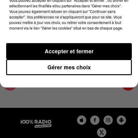
Vous pouvez accepter en cliquant sur "Accepter et fermer", ou affiner en
26 septembre 2025 - 1 min 14 sec
sélectionnant les finalités et/ou partenaires dans "Gérer mes choix".
Vous pouvez également refuser en cliquant sur "Continuer sans
L'AGENDA DE TOULOUSE DU 26/09/2025 À
accepter". Vos préférences ne s'appliqueront que pour ce site. Vous
11H38
pouvez mettre à jour vos choix, ou retirer votre consentement à tout
moment via le lien "Gérer les cookies" situé en bas de chaque page.
L'agenda de Toulouse
Accepter et fermer
Gérer mes choix