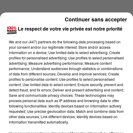
Continuer sans accepter
Le respect de votre vie privée est notre priorité
We and
our (447) partners
do the following data processing based on
your consent and/or our legitimate interest: Store and/or access
information on a device; Use limited data to select advertising; Create
profiles for personalised advertising; Use profiles to select personalised
advertising; Measure advertising performance; Measure content
performance; Understand audiences through statistics or combinations
of data from different sources; Develop and improve services; Create
profiles to personalise content; Use profiles to select personalised
content; Use limited data to select content; Ensure security, prevent and
Lecture (1 min 14 sec)
detect fraud, and fix errors; Deliver and present advertising and content;
Save and communicate privacy choices. These technologies may
process personal data such as IP address and browsing data to offer
following functionalities: Identify devices based on information actively
requested; Use precise geolocation data; Match and combine data from
100%
other data sources; Link different devices; Identify devices based on
information transmitted automatically.
100% Radio l'agenda de Toulouse