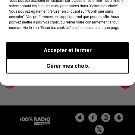
Vous pouvez accepter en cliquant sur "Accepter et fermer", ou affiner en
26 mai 2024 - 4 min 11 sec
sélectionnant les finalités et/ou partenaires dans "Gérer mes choix".
Vous pouvez également refuser en cliquant sur "Continuer sans
L'AGENDA DE TOULOUSE DU 26/05/2024 À
accepter". Vos préférences ne s'appliqueront que pour ce site. Vous
09H39
pouvez mettre à jour vos choix, ou retirer votre consentement à tout
moment via le lien "Gérer les cookies" situé en bas de chaque page.
L'agenda de Toulouse
Accepter et fermer
Gérer mes choix