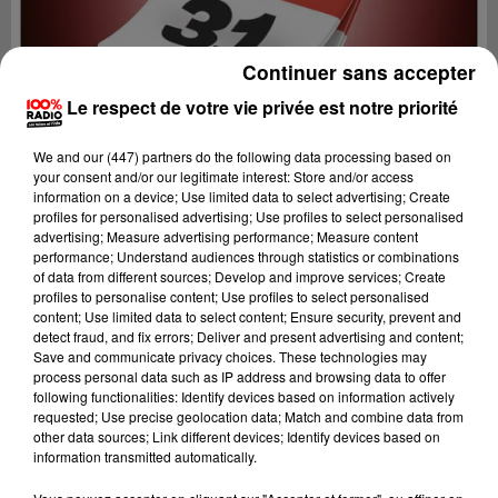
Continuer sans accepter
Le respect de votre vie privée est notre priorité
We and
our (447) partners
do the following data processing based on
your consent and/or our legitimate interest: Store and/or access
information on a device; Use limited data to select advertising; Create
profiles for personalised advertising; Use profiles to select personalised
advertising; Measure advertising performance; Measure content
performance; Understand audiences through statistics or combinations
of data from different sources; Develop and improve services; Create
profiles to personalise content; Use profiles to select personalised
content; Use limited data to select content; Ensure security, prevent and
Lecture (4 min 11 sec)
detect fraud, and fix errors; Deliver and present advertising and content;
Save and communicate privacy choices. These technologies may
process personal data such as IP address and browsing data to offer
following functionalities: Identify devices based on information actively
requested; Use precise geolocation data; Match and combine data from
100%
other data sources; Link different devices; Identify devices based on
information transmitted automatically.
100% Radio l'agenda de Toulouse