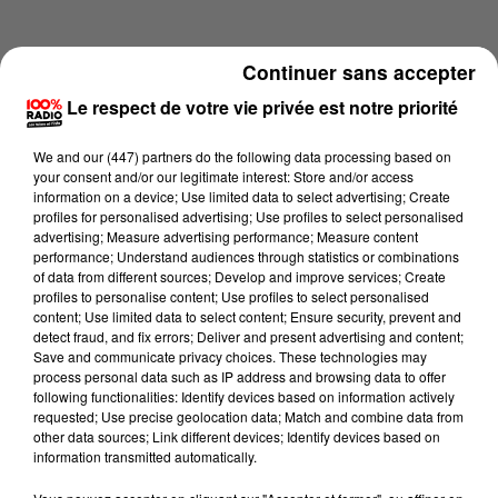
Continuer sans accepter
Le respect de votre vie privée est notre priorité
We and
our (447) partners
do the following data processing based on
your consent and/or our legitimate interest: Store and/or access
information on a device; Use limited data to select advertising; Create
profiles for personalised advertising; Use profiles to select personalised
advertising; Measure advertising performance; Measure content
performance; Understand audiences through statistics or combinations
of data from different sources; Develop and improve services; Create
profiles to personalise content; Use profiles to select personalised
content; Use limited data to select content; Ensure security, prevent and
Lecture (1 min 8 sec)
detect fraud, and fix errors; Deliver and present advertising and content;
Save and communicate privacy choices. These technologies may
process personal data such as IP address and browsing data to offer
following functionalities: Identify devices based on information actively
requested; Use precise geolocation data; Match and combine data from
100%
other data sources; Link different devices; Identify devices based on
information transmitted automatically.
100% Radio l'agenda de Toulouse