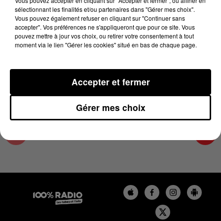
Vous pouvez accepter en cliquant sur "Accepter et fermer", ou affiner en
26 janvier 2025 - 1 min 8 sec
sélectionnant les finalités et/ou partenaires dans "Gérer mes choix".
Vous pouvez également refuser en cliquant sur "Continuer sans
L'AGENDA DE TOULOUSE DU 26/01/2025 À
accepter". Vos préférences ne s'appliqueront que pour ce site. Vous
07H38
pouvez mettre à jour vos choix, ou retirer votre consentement à tout
moment via le lien "Gérer les cookies" situé en bas de chaque page.
L'agenda de Toulouse
Accepter et fermer
Gérer mes choix