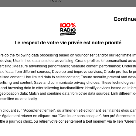
100% Radio l'agenda de Toulouse
Continue
Le respect de votre vie privée est notre priorité
ers
do the following data processing based on your consent and/or our legitimate int
device; Use limited data to select advertising; Create profiles for personalised adver
vertising; Measure advertising performance; Measure content performance; Unders
ns of data from different sources; Develop and improve services; Create profiles to 
alised content; Use limited data to select content; Ensure security, prevent and detect
ertising and content; Save and communicate privacy choices. These technologies
and browsing data to offer following functionalities: Identify devices based on infor
eolocation data; Match and combine data from other data sources; Link different de
nsmitted automatically.
cliquant sur "Accepter et fermer", ou affiner en sélectionnant les finalités et/ou pa
 également refuser en cliquant sur "Continuer sans accepter". Vos préférences ne 
tre à jour vos choix, ou retirer votre consentement à tout moment via le lien "Gérer 