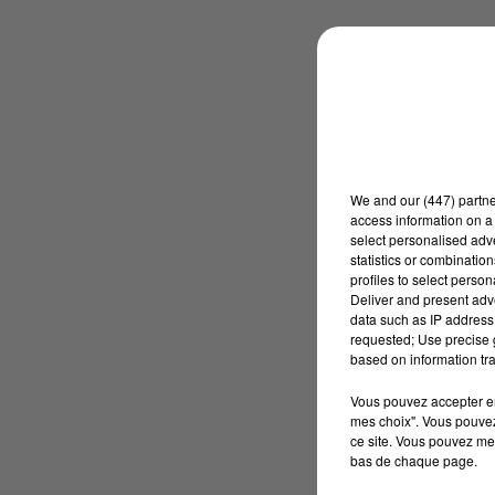
We and
our (447) partn
access information on a 
select personalised ad
statistics or combinatio
profiles to select person
Deliver and present adv
data such as IP address 
requested; Use precise g
based on information tra
Vous pouvez accepter en 
mes choix". Vous pouvez
ce site. Vous pouvez met
bas de chaque page.