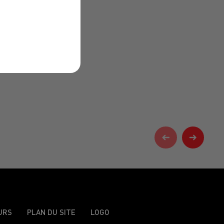
URS
PLAN DU SITE
LOGO