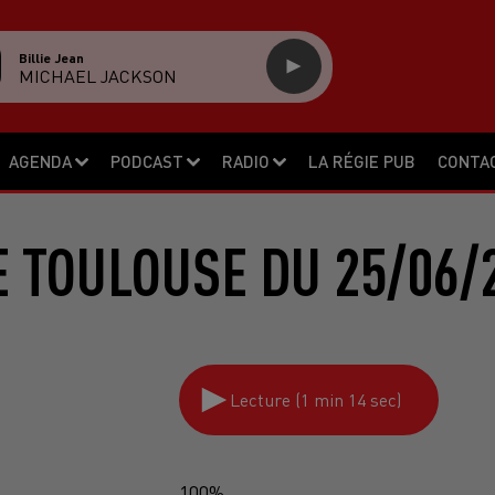
Billie Jean
MICHAEL JACKSON
AGENDA
PODCAST
RADIO
LA RÉGIE PUB
CONTA
 TOULOUSE DU 25/06/
Lecture (1 min 14 sec)
100%