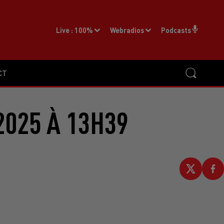
Live :
100%
Webradios
Podcasts
CT
2025 À 13H39