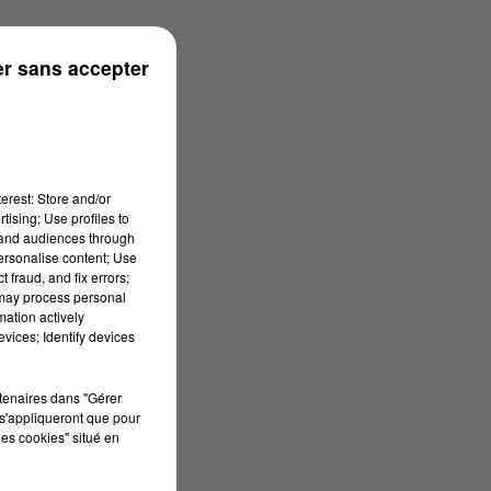
r sans accepter
erest: Store and/or
tising; Use profiles to
tand audiences through
personalise content; Use
 fraud, and fix errors;
 may process personal
mation actively
vices; Identify devices
rtenaires dans "Gérer
s'appliqueront que pour
les cookies" situé en