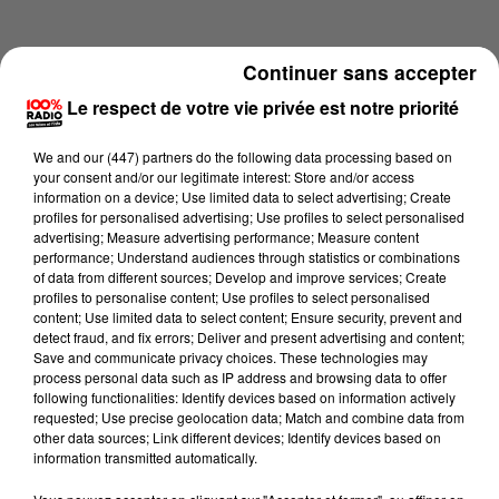
Continuer sans accepter
Le respect de votre vie privée est notre priorité
We and
our (447) partners
do the following data processing based on
your consent and/or our legitimate interest: Store and/or access
information on a device; Use limited data to select advertising; Create
profiles for personalised advertising; Use profiles to select personalised
advertising; Measure advertising performance; Measure content
performance; Understand audiences through statistics or combinations
of data from different sources; Develop and improve services; Create
profiles to personalise content; Use profiles to select personalised
content; Use limited data to select content; Ensure security, prevent and
Lecture (1 min 15 sec)
detect fraud, and fix errors; Deliver and present advertising and content;
Save and communicate privacy choices. These technologies may
process personal data such as IP address and browsing data to offer
following functionalities: Identify devices based on information actively
requested; Use precise geolocation data; Match and combine data from
100%
other data sources; Link different devices; Identify devices based on
information transmitted automatically.
100% Radio l'agenda de Toulouse