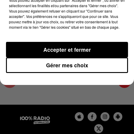
Vous pouvez accepter en cliquant sur "Accepter et fermer", ou affiner en
25 avril 2025 - 1 min 15 sec
sélectionnant les finalités et/ou partenaires dans "Gérer mes choix".
Vous pouvez également refuser en cliquant sur "Continuer sans
L'AGENDA DE TOULOUSE DU 25/04/2025 À
accepter". Vos préférences ne s'appliqueront que pour ce site. Vous
07H53
pouvez mettre à jour vos choix, ou retirer votre consentement à tout
moment via le lien "Gérer les cookies" situé en bas de chaque page.
L'agenda de Toulouse
Accepter et fermer
Gérer mes choix