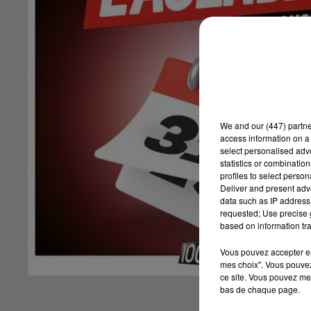
We and
our (447) partn
access information on a 
select personalised ad
statistics or combinatio
profiles to select person
Deliver and present adv
data such as IP address 
requested; Use precise g
based on information tra
Vous pouvez accepter en 
mes choix". Vous pouvez
ce site. Vous pouvez met
bas de chaque page.