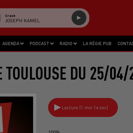
Crash
JOSEPH KAMEL
AGENDA
PODCAST
RADIO
LA RÉGIE PUB
CONTA
 TOULOUSE DU 25/04/
Lecture (1 min 14 sec)
100%