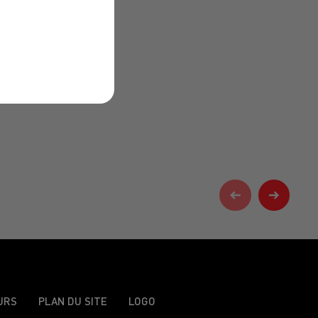
URS
PLAN DU SITE
LOGO