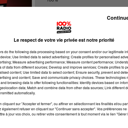
100% Radio l'agenda de Toulouse
Continue
Le respect de votre vie privée est notre priorité
ers
do the following data processing based on your consent and/or our legitimate int
device; Use limited data to select advertising; Create profiles for personalised adver
vertising; Measure advertising performance; Measure content performance; Unders
ns of data from different sources; Develop and improve services; Create profiles to 
alised content; Use limited data to select content; Ensure security, prevent and detect
ertising and content; Save and communicate privacy choices. These technologies
and browsing data to offer following functionalities: Identify devices based on infor
eolocation data; Match and combine data from other data sources; Link different de
nsmitted automatically.
cliquant sur "Accepter et fermer", ou affiner en sélectionnant les finalités et/ou pa
 également refuser en cliquant sur "Continuer sans accepter". Vos préférences ne 
tre à jour vos choix, ou retirer votre consentement à tout moment via le lien "Gérer 