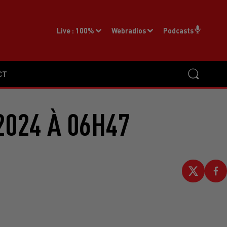
Live :
100%
Webradios
Podcasts
CT
2024 À 06H47