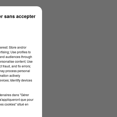
r sans accepter
erest: Store and/or
tising; Use profiles to
tand audiences through
personalise content; Use
 fraud, and fix errors;
 may process personal
mation actively
vices; Identify devices
rtenaires dans "Gérer
s'appliqueront que pour
les cookies" situé en