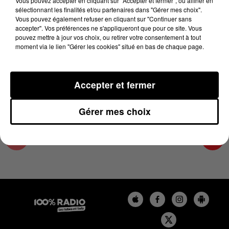
Vous pouvez accepter en cliquant sur "Accepter et fermer", ou affiner en
24 juin 2025 - 4 min 11 sec
sélectionnant les finalités et/ou partenaires dans "Gérer mes choix".
Vous pouvez également refuser en cliquant sur "Continuer sans
L'AGENDA DE TOULOUSE DU 24/06/2025 À
accepter". Vos préférences ne s'appliqueront que pour ce site. Vous
13H38
pouvez mettre à jour vos choix, ou retirer votre consentement à tout
moment via le lien "Gérer les cookies" situé en bas de chaque page.
L'agenda de Toulouse
Accepter et fermer
Gérer mes choix