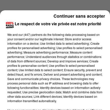
Continuer sans accepter
Le respect de votre vie privée est notre priorité
We and
our (447) partners
do the following data processing based on
your consent and/or our legitimate interest: Store and/or access
information on a device; Use limited data to select advertising; Create
profiles for personalised advertising; Use profiles to select personalised
advertising; Measure advertising performance; Measure content
performance; Understand audiences through statistics or combinations
of data from different sources; Develop and improve services; Create
profiles to personalise content; Use profiles to select personalised
content; Use limited data to select content; Ensure security, prevent and
Lecture (4 min 11 sec)
detect fraud, and fix errors; Deliver and present advertising and content;
Save and communicate privacy choices. These technologies may
process personal data such as IP address and browsing data to offer
following functionalities: Identify devices based on information actively
requested; Use precise geolocation data; Match and combine data from
100%
other data sources; Link different devices; Identify devices based on
information transmitted automatically.
100% Radio l'agenda de Toulouse