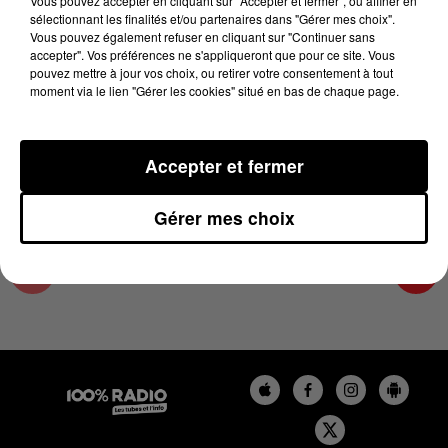
Vous pouvez accepter en cliquant sur "Accepter et fermer", ou affiner en
24 janvier 2025 - 1 min 14 sec
sélectionnant les finalités et/ou partenaires dans "Gérer mes choix".
Vous pouvez également refuser en cliquant sur "Continuer sans
L'AGENDA DE TOULOUSE DU 24/01/2025 À
accepter". Vos préférences ne s'appliqueront que pour ce site. Vous
06H47
pouvez mettre à jour vos choix, ou retirer votre consentement à tout
moment via le lien "Gérer les cookies" situé en bas de chaque page.
L'agenda de Toulouse
Accepter et fermer
Gérer mes choix