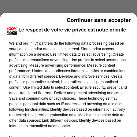
Continuer sans accepter
Le respect de votre vie privée est notre priorité
We and
our (447) partners
do the following data processing based on
your consent and/or our legitimate interest: Store and/or access
information on a device; Use limited data to select advertising; Create
profiles for personalised advertising; Use profiles to select personalised
advertising; Measure advertising performance; Measure content
performance; Understand audiences through statistics or combinations
of data from different sources; Develop and improve services; Create
profiles to personalise content; Use profiles to select personalised
content; Use limited data to select content; Ensure security, prevent and
Lecture (1 min 14 sec)
detect fraud, and fix errors; Deliver and present advertising and content;
Save and communicate privacy choices. These technologies may
process personal data such as IP address and browsing data to offer
following functionalities: Identify devices based on information actively
requested; Use precise geolocation data; Match and combine data from
100%
other data sources; Link different devices; Identify devices based on
information transmitted automatically.
100% Radio l'agenda de Toulouse