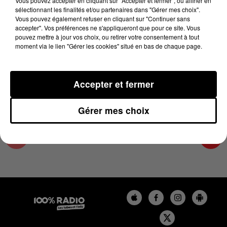
Vous pouvez accepter en cliquant sur "Accepter et fermer", ou affiner en
23 juin 2023 - 1 min 14 sec
sélectionnant les finalités et/ou partenaires dans "Gérer mes choix".
Vous pouvez également refuser en cliquant sur "Continuer sans
L'AGENDA DE TOULOUSE DU 23/06/2023 À
accepter". Vos préférences ne s'appliqueront que pour ce site. Vous
07H49
pouvez mettre à jour vos choix, ou retirer votre consentement à tout
moment via le lien "Gérer les cookies" situé en bas de chaque page.
L'agenda de Toulouse
Accepter et fermer
Gérer mes choix