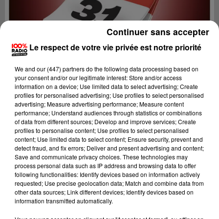
Continuer sans accepter
Le respect de votre vie privée est notre priorité
We and
our (447) partners
do the following data processing based on
your consent and/or our legitimate interest: Store and/or access
information on a device; Use limited data to select advertising; Create
profiles for personalised advertising; Use profiles to select personalised
advertising; Measure advertising performance; Measure content
performance; Understand audiences through statistics or combinations
of data from different sources; Develop and improve services; Create
profiles to personalise content; Use profiles to select personalised
content; Use limited data to select content; Ensure security, prevent and
Lecture (1 min 14 sec)
detect fraud, and fix errors; Deliver and present advertising and content;
Save and communicate privacy choices. These technologies may
process personal data such as IP address and browsing data to offer
following functionalities: Identify devices based on information actively
requested; Use precise geolocation data; Match and combine data from
100%
other data sources; Link different devices; Identify devices based on
information transmitted automatically.
L'agenda de Toulouse