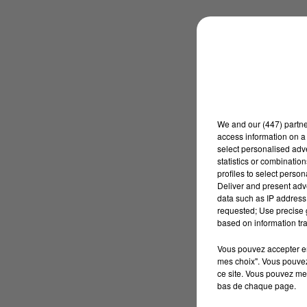
We and
our (447) partn
access information on a 
select personalised ad
statistics or combinatio
profiles to select person
Deliver and present adv
data such as IP address 
requested; Use precise g
based on information tra
Vous pouvez accepter en 
mes choix". Vous pouvez
ce site. Vous pouvez met
bas de chaque page.