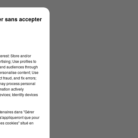
 à 07h41
r sans accepter
erest: Store and/or
tising; Use profiles to
tand audiences through
personalise content; Use
 fraud, and fix errors;
 may process personal
mation actively
vices; Identify devices
rtenaires dans "Gérer
s'appliqueront que pour
les cookies" situé en