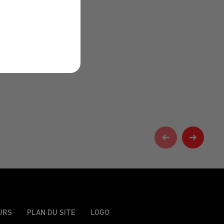
URS
PLAN DU SITE
LOGO