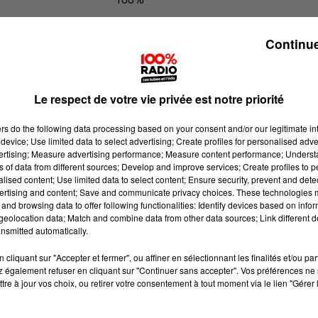
L'agenda de Toulouse du 21/06/2026
Continue
Le respect de votre vie privée est notre priorité
ers
do the following data processing based on your consent and/or our legitimate int
device; Use limited data to select advertising; Create profiles for personalised adver
vertising; Measure advertising performance; Measure content performance; Unders
ns of data from different sources; Develop and improve services; Create profiles to 
alised content; Use limited data to select content; Ensure security, prevent and detect
ertising and content; Save and communicate privacy choices. These technologies
and browsing data to offer following functionalities: Identify devices based on infor
eolocation data; Match and combine data from other data sources; Link different de
nsmitted automatically.
cliquant sur "Accepter et fermer", ou affiner en sélectionnant les finalités et/ou pa
 également refuser en cliquant sur "Continuer sans accepter". Vos préférences ne 
tre à jour vos choix, ou retirer votre consentement à tout moment via le lien "Gérer 