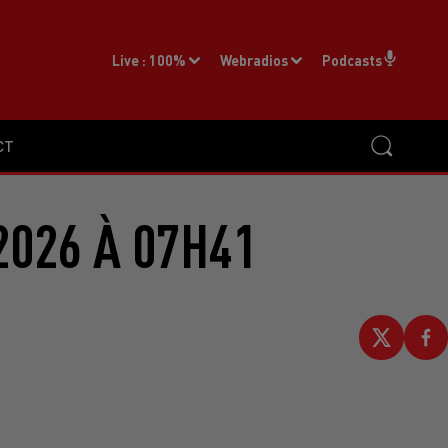
Live :
100%
Webradios
Podcasts
CT
2026 À 07H41