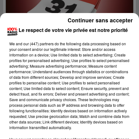
Continuer sans accepter
Le respect de votre vie privée est notre priorité
We and
our (447) partners
do the following data processing based on
your consent and/or our legitimate interest: Store and/or access
information on a device; Use limited data to select advertising; Create
profiles for personalised advertising; Use profiles to select personalised
advertising; Measure advertising performance; Measure content
performance; Understand audiences through statistics or combinations
of data from different sources; Develop and improve services; Create
profiles to personalise content; Use profiles to select personalised
content; Use limited data to select content; Ensure security, prevent and
Lecture (7 min 39 sec)
detect fraud, and fix errors; Deliver and present advertising and content;
Save and communicate privacy choices. These technologies may
process personal data such as IP address and browsing data to offer
following functionalities: Identify devices based on information actively
requested; Use precise geolocation data; Match and combine data from
100%
other data sources; Link different devices; Identify devices based on
information transmitted automatically.
100% Radio l'agenda de Toulouse