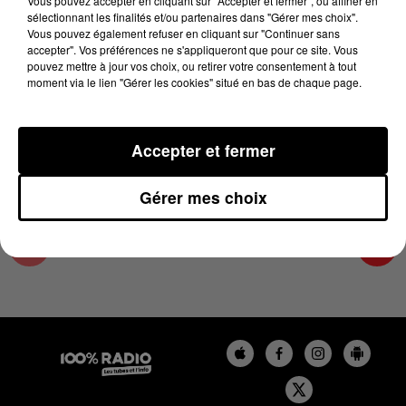
Vous pouvez accepter en cliquant sur "Accepter et fermer", ou affiner en
21 mai 2024 - 7 min 39 sec
sélectionnant les finalités et/ou partenaires dans "Gérer mes choix".
Vous pouvez également refuser en cliquant sur "Continuer sans
L'AGENDA DE TOULOUSE DU 21/05/2024 À
accepter". Vos préférences ne s'appliqueront que pour ce site. Vous
10H42
pouvez mettre à jour vos choix, ou retirer votre consentement à tout
moment via le lien "Gérer les cookies" situé en bas de chaque page.
L'agenda de Toulouse
Accepter et fermer
Gérer mes choix