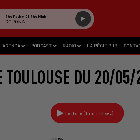
The Rythm Of The Night
CORONA
AGENDA
PODCAST
RADIO
LA RÉGIE PUB
CONTA
 TOULOUSE DU 20/05/
Lecture (1 min 14 sec)
100%