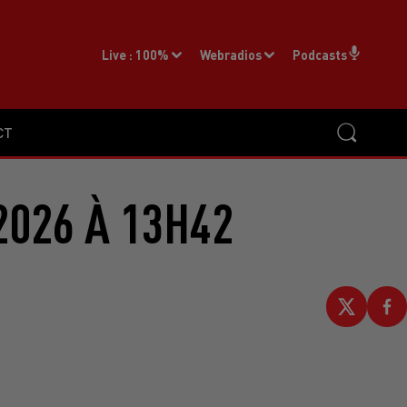
Live :
100%
Webradios
Podcasts
CT
2026 À 13H42