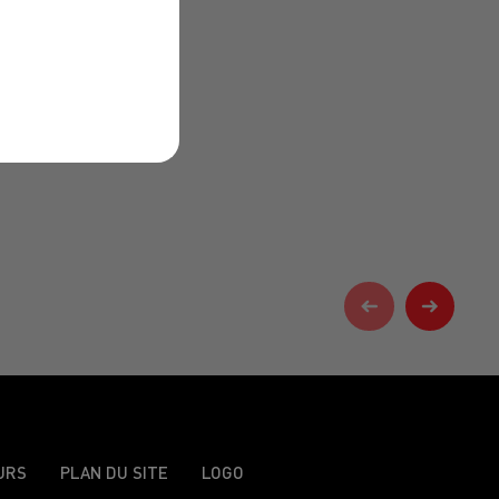
URS
PLAN DU SITE
LOGO