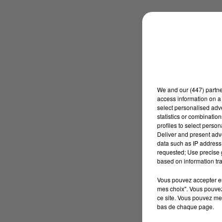
We and
our (447) partn
access information on a 
select personalised ad
statistics or combinatio
profiles to select person
Deliver and present adv
data such as IP address 
requested; Use precise g
based on information tra
Vous pouvez accepter en 
mes choix". Vous pouvez
ce site. Vous pouvez met
bas de chaque page.