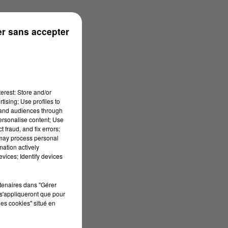
 à 13h42
r sans accepter
erest: Store and/or
tising; Use profiles to
tand audiences through
personalise content; Use
 fraud, and fix errors;
 may process personal
mation actively
vices; Identify devices
rtenaires dans "Gérer
s'appliqueront que pour
les cookies" situé en