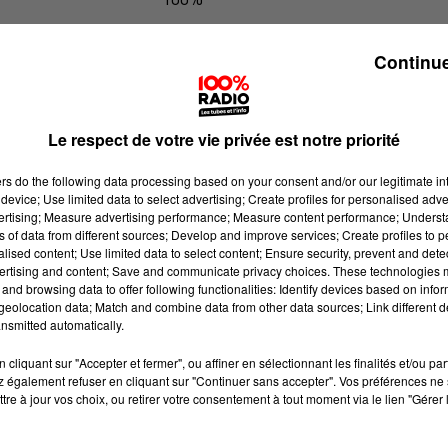
L'agenda de Toulouse du 20/05/2026
Continue
Le respect de votre vie privée est notre priorité
ers
do the following data processing based on your consent and/or our legitimate int
device; Use limited data to select advertising; Create profiles for personalised adver
vertising; Measure advertising performance; Measure content performance; Unders
ns of data from different sources; Develop and improve services; Create profiles to 
alised content; Use limited data to select content; Ensure security, prevent and detect
ertising and content; Save and communicate privacy choices. These technologies
and browsing data to offer following functionalities: Identify devices based on infor
eolocation data; Match and combine data from other data sources; Link different de
nsmitted automatically.
cliquant sur "Accepter et fermer", ou affiner en sélectionnant les finalités et/ou pa
 également refuser en cliquant sur "Continuer sans accepter". Vos préférences ne 
tre à jour vos choix, ou retirer votre consentement à tout moment via le lien "Gérer 